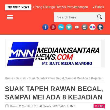
, Banyak Pos-Pos Yang Dicurigai Terjadi Penyimpangan.
Pabrik Kelapa S
BREAKING NEWS
Home
Daerah
Suak Tapeh Rawan Begal, Sampai Mei Ada 8 Kejadian
SUAK TAPEH RAWAN BEGAL,
SAMPAI MEI ADA 8 KEJADIAN
Owner
Mei 07, 2018
Daerah
,
SUMBAGSEL
0
LIKE