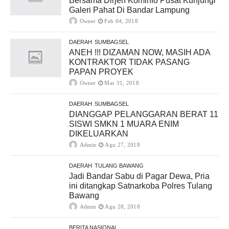
Bersama Dirjen Kominfo Pusat Kunjungi
Galeri Pahat Di Bandar Lampung
Owner
Feb 04, 2018
DAERAH
SUMBAGSEL
ANEH !!! DIZAMAN NOW, MASIH ADA
KONTRAKTOR TIDAK PASANG
PAPAN PROYEK
Owner
Mar 31, 2018
DAERAH
SUMBAGSEL
DIANGGAP PELANGGARAN BERAT 11
SISWI SMKN 1 MUARA ENIM
DIKELUARKAN
Admin
Agu 27, 2018
DAERAH
TULANG BAWANG
Jadi Bandar Sabu di Pagar Dewa, Pria
ini ditangkap Satnarkoba Polres Tulang
Bawang
Admin
Agu 28, 2018
BERITA NASIONAL