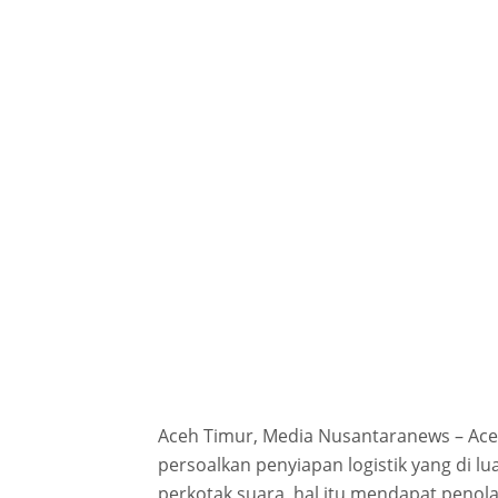
Aceh Timur, Media Nusantaranews – Ace
persoalkan penyiapan logistik yang di lua
perkotak suara, hal itu mendapat peno