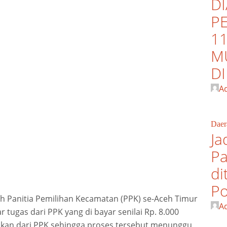
D
P
11
M
D
A
Daer
Ja
Pa
di
Po
h Panitia Pemilihan Kecamatan (PPK) se-Aceh Timur
A
r tugas dari PPK yang di bayar senilai Rp. 8.000
lakan dari PPK sehingga proses tersebut menunggu