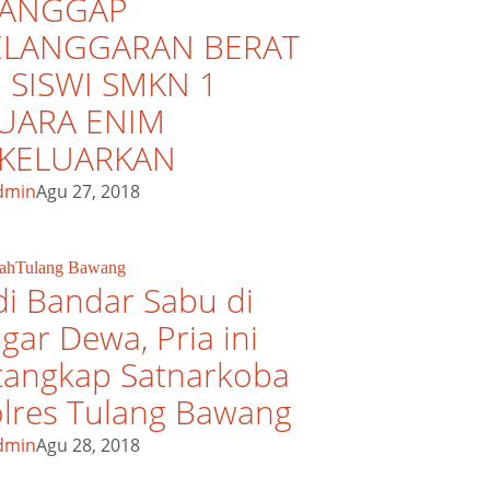
IANGGAP
ELANGGARAN BERAT
 SISWI SMKN 1
UARA ENIM
IKELUARKAN
dmin
Agu 27, 2018
ah
Tulang Bawang
di Bandar Sabu di
gar Dewa, Pria ini
tangkap Satnarkoba
lres Tulang Bawang
dmin
Agu 28, 2018