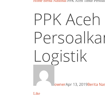
Home
Berita Nasional
P P K A c e h T i m u r P e r s o a l k
P P K A c e h 
P e r s o a l k a
Lo g i s t i k
owner
Apr 13, 2019
Berita Na
Like