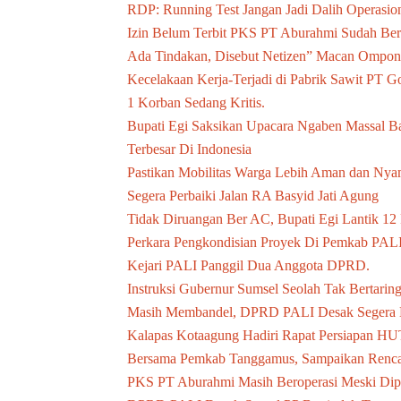
RDP: Running Test Jangan Jadi Dalih Operasion
Izin Belum Terbit PKS PT Aburahmi Sudah Ber
Ada Tindakan, Disebut Netizen” Macan Ompo
Kecelakaan Kerja-Terjadi di Pabrik Sawit PT 
1 Korban Sedang Kritis.
Bupati Egi Saksikan Upacara Ngaben Massal Ba
Terbesar Di Indonesia
Pastikan Mobilitas Warga Lebih Aman dan Ny
Segera Perbaiki Jalan RA Basyid Jati Agung
Tidak Diruangan Ber AC, Bupati Egi Lantik 12
Perkara Pengkondisian Proyek Di Pemkab PALI,
Kejari PALI Panggil Dua Anggota DPRD.
Instruksi Gubernur Sumsel Seolah Tak Bertari
Masih Membandel, DPRD PALI Desak Segera D
Kalapas Kotaagung Hadiri Rapat Persiapan H
Bersama Pemkab Tanggamus, Sampaikan Renc
PKS PT Aburahmi Masih Beroperasi Meski Diper