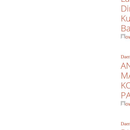
Di
Ku
B
o
Daer
AN
M
K
P
o
Daer