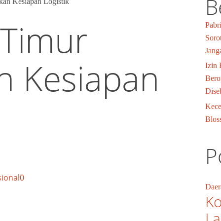
B
 a n K e s i a p a n Lo g i s t i k
T i m u r
Pabr
Soro
Janga
 n K e s i a p a n
Izin
Bero
Dise
Kece
Blos
P
sional
0
Daer
Ko
L