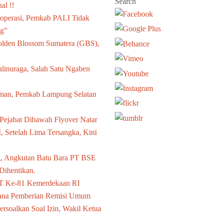
Search
al !!
operasi, Pemkab PALI Tidak
ng”
Golden Blossom Sumatera (GBS),
linuraga, Salah Satu Ngaben
aman, Pemkab Lampung Selatan
 Pejabat Dibawah Flyover Natar
 Setelah Lima Tersangka, Kini
ng, Angkutan Batu Bara PT BSE
ihentikan.
UT Ke-81 Kemerdekaan RI
ana Pemberian Remisi Umum
soalkan Soal Izin, Wakil Ketua