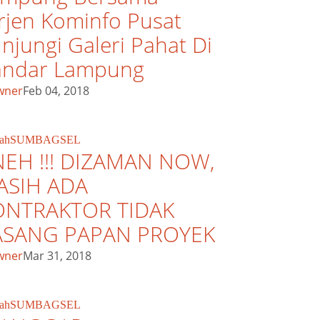
rjen Kominfo Pusat
njungi Galeri Pahat Di
andar Lampung
wner
Feb 04, 2018
ah
SUMBAGSEL
EH !!! DIZAMAN NOW,
ASIH ADA
ONTRAKTOR TIDAK
ASANG PAPAN PROYEK
wner
Mar 31, 2018
ah
SUMBAGSEL