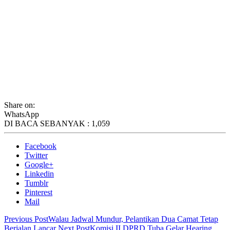
Share on:
WhatsApp
DI BACA SEBANYAK :
1,059
Facebook
Twitter
Google+
Linkedin
Tumblr
Pinterest
Mail
Previous Post
Walau Jadwal Mundur, Pelantikan Dua Camat Tetap
Berjalan Lancar
Next Post
Komisi II DPRD Tuba Gelar Hearing