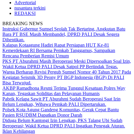
Advertorial
nusantara terkini
REDAKSI
BREAKING NEWS
Instruksi Gubernur Sumsel Seolah Tak Bertaring, Angkutan Batu
Bara PT BSE Masih Membandel, DPRD PALI Desak Segera
Dihentikan.
Kalapas Kotaagung Hadiri Rapat Persiapan HUT Ke-81
Kemerdekaan RI Bersama Pemkab Tanggamus, Sampaikan
Rencana Pemberian Remisi Umum
PKS PT Aburahmi Masih Beroperasi Meski Dipersoalkan Soal Izin,
Wakil Ketua DPRD PALI Desak Satpol PP Bertindak Tegas.
Warga Berharap Revisi Pergub Sumsel Nomor 40 Tahun 2017 Pada
Kegiatan Seismik 3D Peony PT BGP Indonesia (BGP) Di PALI
Bisa Terwujud.
AKBP Ramadhona Resmi Terima Tunggul Kesatuan Polres Way
Kanan, Tegaskan Soliditas dan Pelayanan Humanis
Pabrik Kelapa Sawit PT Aburahmi Sudah Beroperasi Saat Izin
Belum Lengkap, Wibawa Pemkab PALI Dipertarukan.
Polsek Kota Agung Gandeng Komunitas, Gerak Cepat Bantu
Pasien RSUDBM Dapatkan Donor Darah
Diduga Belum Kantongi Izin Lengkap, PKS Talang Ubi Sudah
Beroperasi; Wakil Ketua DPRD PALI Ingatkan Penegak Aturan.
Iklan Kehilangan