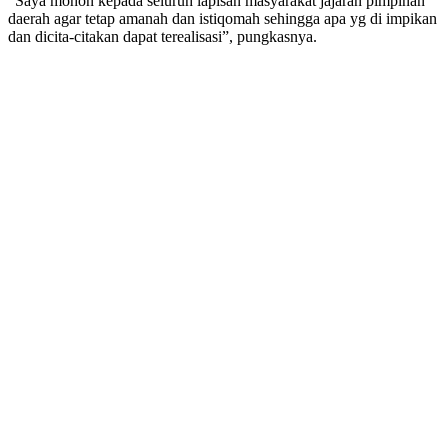
“Saya mohon kepada seluruh lapisan masyarakat jajaran pimpinan
daerah agar tetap amanah dan istiqomah sehingga apa yg di impikan
dan dicita-citakan dapat terealisasi”, pungkasnya.