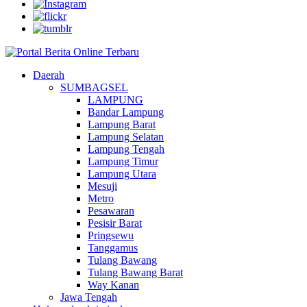
Daerah
SUMBAGSEL
LAMPUNG
Bandar Lampung
Lampung Barat
Lampung Selatan
Lampung Tengah
Lampung Timur
Lampung Utara
Mesuji
Metro
Pesawaran
Pesisir Barat
Pringsewu
Tanggamus
Tulang Bawang
Tulang Bawang Barat
Way Kanan
Jawa Tengah