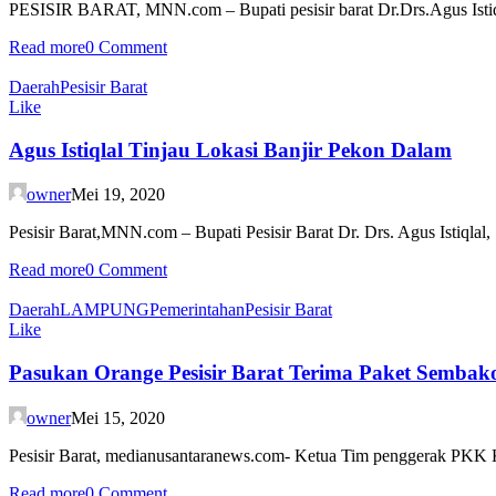
PESISIR BARAT, MNN.com – Bupati pesisir barat Dr.Drs.Agus Istiq
Read more
0 Comment
Daerah
Pesisir Barat
Like
Agus Istiqlal Tinjau Lokasi Banjir Pekon Dalam
owner
Mei 19, 2020
Pesisir Barat,MNN.com – Bupati Pesisir Barat Dr. Drs. Agus Istiqlal
Read more
0 Comment
Daerah
LAMPUNG
Pemerintahan
Pesisir Barat
Like
Pasukan Orange Pesisir Barat Terima Paket Sembak
owner
Mei 15, 2020
Pesisir Barat, medianusantaranews.com- Ketua Tim penggerak PKK Ka
Read more
0 Comment