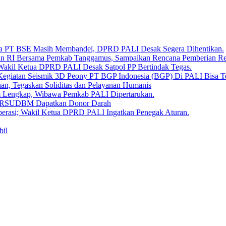
Bara PT BSE Masih Membandel, DPRD PALI Desak Segera Dihentikan.
aan RI Bersama Pemkab Tanggamus, Sampaikan Rencana Pemberian 
 Wakil Ketua DPRD PALI Desak Satpol PP Bertindak Tegas.
Kegiatan Seismik 3D Peony PT BGP Indonesia (BGP) Di PALI Bisa T
, Tegaskan Soliditas dan Pelayanan Humanis
um Lengkap, Wibawa Pemkab PALI Dipertarukan.
en RSUDBM Dapatkan Donor Darah
erasi; Wakil Ketua DPRD PALI Ingatkan Penegak Aturan.
bil