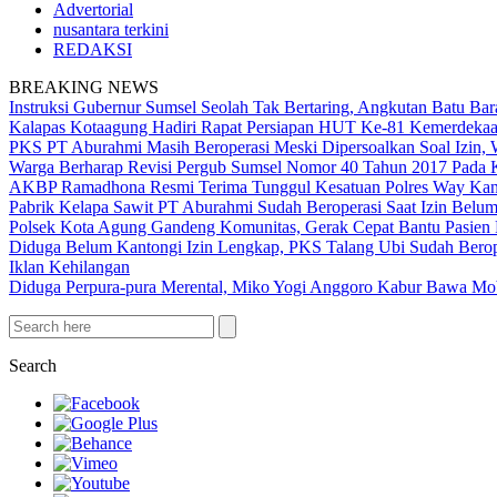
Advertorial
nusantara terkini
REDAKSI
BREAKING NEWS
Instruksi Gubernur Sumsel Seolah Tak Bertaring, Angkutan Batu 
Kalapas Kotaagung Hadiri Rapat Persiapan HUT Ke-81 Kemerdek
PKS PT Aburahmi Masih Beroperasi Meski Dipersoalkan Soal Izin,
Warga Berharap Revisi Pergub Sumsel Nomor 40 Tahun 2017 Pada 
AKBP Ramadhona Resmi Terima Tunggul Kesatuan Polres Way Kanan
Pabrik Kelapa Sawit PT Aburahmi Sudah Beroperasi Saat Izin Bel
Polsek Kota Agung Gandeng Komunitas, Gerak Cepat Bantu Pasi
Diduga Belum Kantongi Izin Lengkap, PKS Talang Ubi Sudah Berop
Iklan Kehilangan
Diduga Perpura-pura Merental, Miko Yogi Anggoro Kabur Bawa Mo
Search