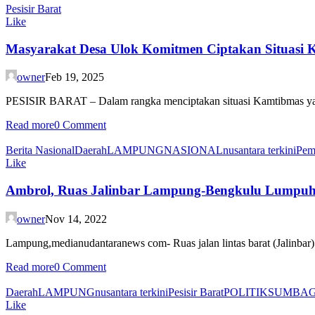
Pesisir Barat
Like
Masyarakat Desa Ulok Komitmen Ciptakan Situasi 
owner
Feb 19, 2025
PESISIR BARAT – Dalam rangka menciptakan situasi Kamtibmas yang
Read more
0 Comment
Berita Nasional
Daerah
LAMPUNG
NASIONAL
nusantara terkini
Pem
Like
Ambrol, Ruas Jalinbar Lampung-Bengkulu Lumpu
owner
Nov 14, 2022
Lampung,medianudantaranews com- Ruas jalan lintas barat (Jalinbar) d
Read more
0 Comment
Daerah
LAMPUNG
nusantara terkini
Pesisir Barat
POLITIK
SUMBAG
Like