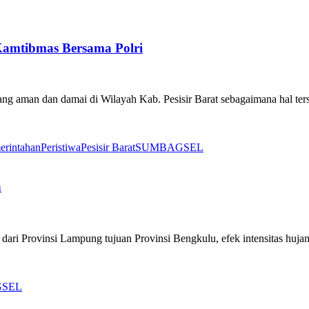
Kamtibmas Bersama Polri
 aman dan damai di Wilayah Kab. Pesisir Barat sebagaimana hal ters
erintahan
Peristiwa
Pesisir Barat
SUMBAGSEL
h
ari Provinsi Lampung tujuan Provinsi Bengkulu, efek intensitas hujan c
SEL