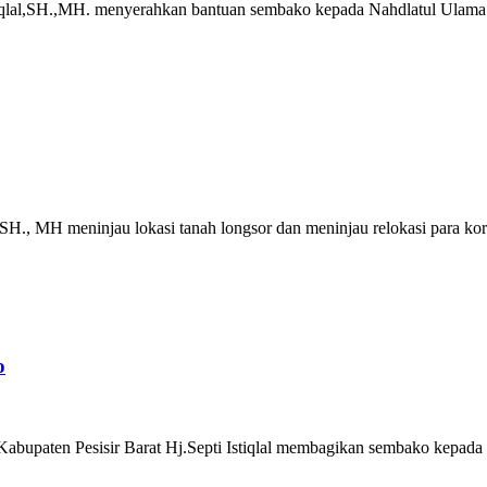
lal,SH.,MH. menyerahkan bantuan sembako kepada Nahdlatul Ulama (N
, SH., MH meninjau lokasi tanah longsor dan meninjau relokasi para ko
o
bupaten Pesisir Barat Hj.Septi Istiqlal membagikan sembako kepada 