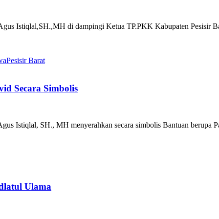
Agus Istiqlal,SH.,MH di dampingi Ketua TP.PKK Kabupaten Pesisir Barat
iwa
Pesisir Barat
id Secara Simbolis
.Agus Istiqlal, SH., MH menyerahkan secara simbolis Bantuan berupa P
dlatul Ulama