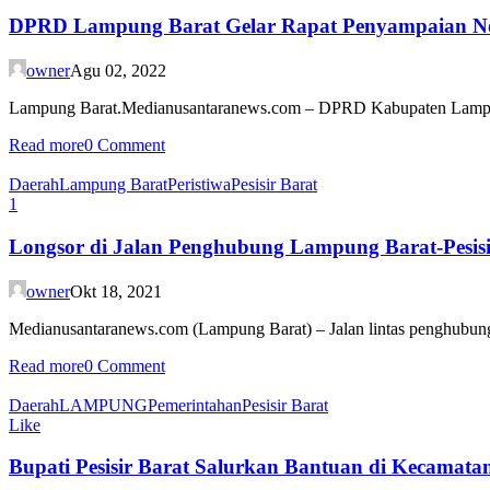
DPRD Lampung Barat Gelar Rapat Penyampaian 
owner
Agu 02, 2022
Lampung Barat.Medianusantaranews.com – DPRD Kabupaten Lampun
Read more
0 Comment
Daerah
Lampung Barat
Peristiwa
Pesisir Barat
1
Longsor di Jalan Penghubung Lampung Barat-Pesisi
owner
Okt 18, 2021
Medianusantaranews.com (Lampung Barat) – Jalan lintas penghubung
Read more
0 Comment
Daerah
LAMPUNG
Pemerintahan
Pesisir Barat
Like
Bupati Pesisir Barat Salurkan Bantuan di Kecamat