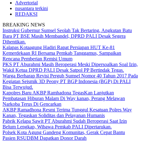
Advertorial
nusantara terkini
REDAKSI
BREAKING NEWS
Instruksi Gubernur Sumsel Seolah Tak Bertaring, Angkutan Batu
Bara PT BSE Masih Membandel, DPRD PALI Desak Segera
Dihentikan.
Kalapas Kotaagung Hadiri Rapat Persiapan HUT Ke-81
Kemerdekaan RI Bersama Pemkab Tanggamus, Sampaikan
Rencana Pemberian Remisi Umum
PKS PT Aburahmi Masih Beroperasi Meski Dipersoalkan Soal Izin,
Wakil Ketua DPRD PALI Desak Satpol PP Bertindak Tegas.
Warga Berharap Revisi Pergub Sumsel Nomor 40 Tahun 2017 Pada
Kegiatan Seismik 3D Peony PT BGP Indonesia (BGP) Di PALI
Bisa Terwujud.
Kapolres Baru AKBP Ramhadona TegasKan Lanjutkan
Pembatasan Hiburan Malam Di Way kanan, Perang Melawan
Narkoba Terus Di Gencarkan
AKBP Ramadhona Resmi Terima Tunggul Kesatuan Polres Way
Kanan, Tegaskan Soliditas dan Pelayanan Humanis
Pabrik Kelapa Sawit PT Aburahmi Sudah Beroperasi Saat Izin
Belum Lengkap, Wibawa Pemkab PALI Dipertarukan.
Polsek Kota Agung Gandeng Komunitas, Gerak Cepat Bantu
Pasien RSUDBM Dapatkan Donor Darah