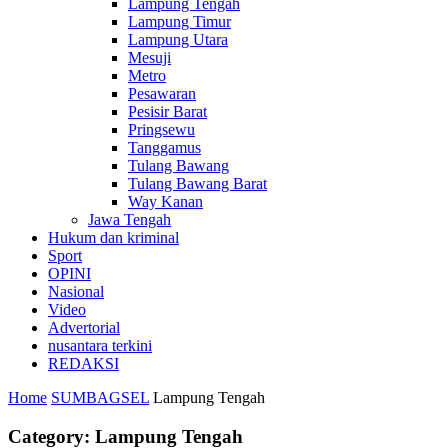
Lampung Tengah
Lampung Timur
Lampung Utara
Mesuji
Metro
Pesawaran
Pesisir Barat
Pringsewu
Tanggamus
Tulang Bawang
Tulang Bawang Barat
Way Kanan
Jawa Tengah
Hukum dan kriminal
Sport
OPINI
Nasional
Video
Advertorial
nusantara terkini
REDAKSI
Home
SUMBAGSEL
Lampung Tengah
Category: Lampung Tengah