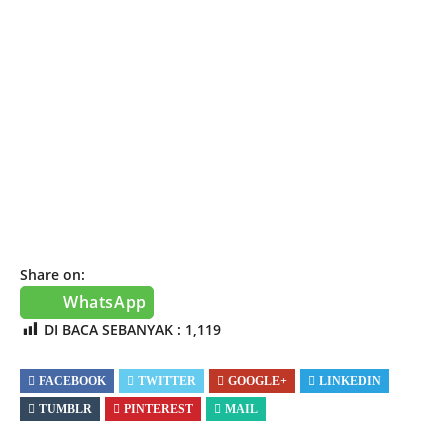
Share on:
WhatsApp
DI BACA SEBANYAK :
1,119
FACEBOOK
TWITTER
GOOGLE+
LINKEDIN
TUMBLR
PINTEREST
MAIL