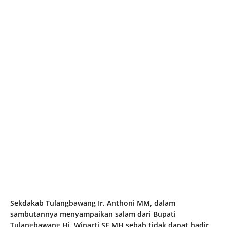
Sekdakab Tulangbawang Ir. Anthoni MM, dalam
sambutannya menyampaikan salam dari Bupati
Tulangbawang Hj. Winarti SE MH sebab tidak dapat hadir