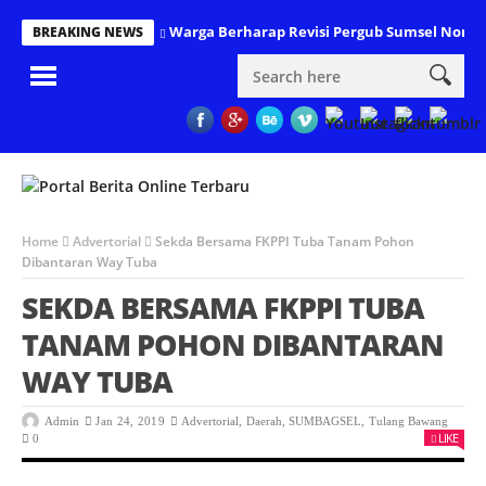
Warga Berharap Revisi Pergub Sumsel Nomor 
BREAKING NEWS
Home
Advertorial
Sekda Bersama FKPPI Tuba Tanam Pohon
Dibantaran Way Tuba
SEKDA BERSAMA FKPPI TUBA
TANAM POHON DIBANTARAN
WAY TUBA
Admin
Jan 24, 2019
Advertorial
,
Daerah
,
SUMBAGSEL
,
Tulang Bawang
LIKE
0