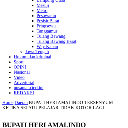
Lampung Utara
Mesuji
Metro
Pesawaran
Pesisir Barat
Pringsewu
Tanggamus
Tulang Bawang
Tulang Bawang Barat
Way Kanan
Jawa Tengah
Hukum dan kriminal
Sport
OPINI
Nasional
Video
Advertorial
nusantara terkini
REDAKSI
Home
Daerah
BUPATI HERI AMALINDO TERSENYUM
KETIKA SEPATU PELAJAR TIDAK KOTOR LAGI
BUPATI HERI AMALINDO