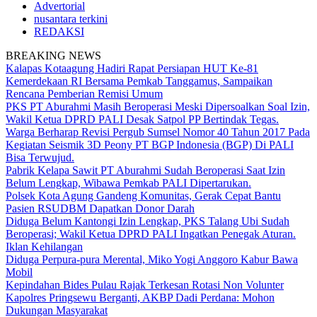
Advertorial
nusantara terkini
REDAKSI
BREAKING NEWS
Kalapas Kotaagung Hadiri Rapat Persiapan HUT Ke-81
Kemerdekaan RI Bersama Pemkab Tanggamus, Sampaikan
Rencana Pemberian Remisi Umum
PKS PT Aburahmi Masih Beroperasi Meski Dipersoalkan Soal Izin,
Wakil Ketua DPRD PALI Desak Satpol PP Bertindak Tegas.
Warga Berharap Revisi Pergub Sumsel Nomor 40 Tahun 2017 Pada
Kegiatan Seismik 3D Peony PT BGP Indonesia (BGP) Di PALI
Bisa Terwujud.
Pabrik Kelapa Sawit PT Aburahmi Sudah Beroperasi Saat Izin
Belum Lengkap, Wibawa Pemkab PALI Dipertarukan.
Polsek Kota Agung Gandeng Komunitas, Gerak Cepat Bantu
Pasien RSUDBM Dapatkan Donor Darah
Diduga Belum Kantongi Izin Lengkap, PKS Talang Ubi Sudah
Beroperasi; Wakil Ketua DPRD PALI Ingatkan Penegak Aturan.
Iklan Kehilangan
Diduga Perpura-pura Merental, Miko Yogi Anggoro Kabur Bawa
Mobil
Kepindahan Bides Pulau Rajak Terkesan Rotasi Non Volunter
Kapolres Pringsewu Berganti, AKBP Dadi Perdana: Mohon
Dukungan Masyarakat