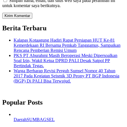
Simpan nama, email, dan situs web saya pada peramban ini
untuk komentar saya berikutnya.
Berita Terbaru
Kalapas Kotaagung Hadiri Rapat Persiapan HUT Ke-81
Kemerdekaan RI Bersama Pemkab Tanggamus, Sampaikan
Rencana Pemberian Remisi Umum
PKS PT Aburahmi Masih Beroperasi Meski Dipersoalkan
Soal Izin, Wakil Ketua DPRD PALI Desak Satpol PP
Bertindak Tegas.
Warga Berharap Revisi Pergub Sumsel Nomor 40 Tahun
2017 Pada Kegiatan Seismik 3D Peony PT BGP Indonesia
(BGP) Di PALI Bisa Terwujud.
Popular Posts
Daerah
SUMBAGSEL