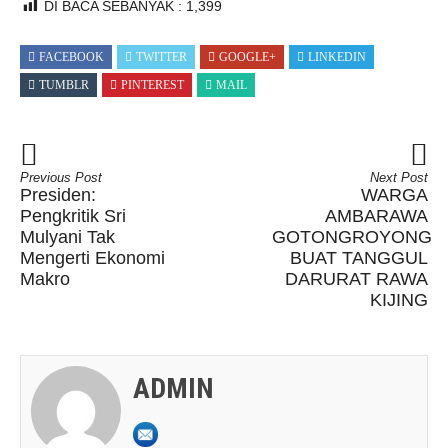
DI BACA SEBANYAK :
1,399
FACEBOOK
TWITTER
GOOGLE+
LINKEDIN
TUMBLR
PINTEREST
MAIL
Previous Post
Next Post
Presiden:
WARGA
Pengkritik Sri
AMBARAWA
Mulyani Tak
GOTONGROYONG
Mengerti Ekonomi
BUAT TANGGUL
Makro
DARURAT RAWA
KIJING
ADMIN