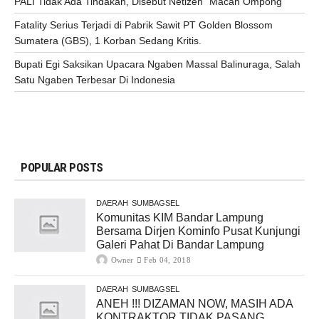
PALI Tidak Ada Tindakan, Disebut Netizen” Macan Ompong”
Fatality Serius Terjadi di Pabrik Sawit PT Golden Blossom
Sumatera (GBS), 1 Korban Sedang Kritis.
Bupati Egi Saksikan Upacara Ngaben Massal Balinuraga, Salah
Satu Ngaben Terbesar Di Indonesia
POPULAR POSTS
DAERAH
SUMBAGSEL
Komunitas KIM Bandar Lampung
Bersama Dirjen Kominfo Pusat Kunjungi
Galeri Pahat Di Bandar Lampung
Owner
Feb 04, 2018
DAERAH
SUMBAGSEL
ANEH !!! DIZAMAN NOW, MASIH ADA
KONTRAKTOR TIDAK PASANG