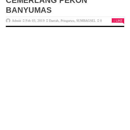
CEMERLANG PEKON
BANYUMAS
Admin
Feb 03, 2019
Daerah
,
Pringsewu
,
SUMBAGSEL
0
LIKE