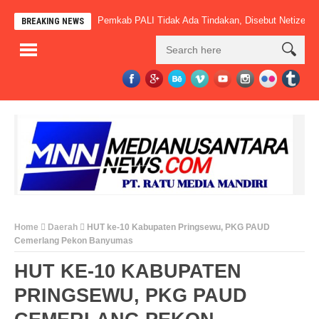
Sudah Beroperasi, Pemkab PALI Tidak Ada Tindakan, Disebut Netizen” Mac
BREAKING NEWS
Home
Daerah
HUT ke-10 Kabupaten Pringsewu, PKG PAUD
Cemerlang Pekon Banyumas
HUT KE-10 KABUPATEN
PRINGSEWU, PKG PAUD