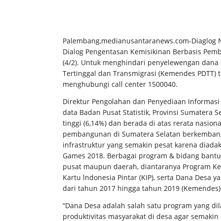
Palembang,medianusantaranews.com-Diaglog N
Dialog Pengentasan Kemisikinan Berbasis Pemb
(4/2). Untuk menghindari penyelewengan dan
Tertinggal dan Transmigrasi (Kemendes PDTT) 
menghubungi call center 1500040.
Direktur Pengolahan dan Penyediaan Informasi
data Badan Pusat Statistik, Provinsi Sumatera
tinggi (6,14%) dan berada di atas rerata nasion
pembangunan di Sumatera Selatan berkemban
infrastruktur yang semakin pesat karena diada
Games 2018. Berbagai program & bidang bantua
pusat maupun daerah, diantaranya Program Kelu
Kartu lndonesia Pintar (KIP), serta Dana Desa y
dari tahun 2017 hingga tahun 2019 (Kemendes)
“Dana Desa adalah salah satu program yang d
produktivitas masyarakat di desa agar semakin 