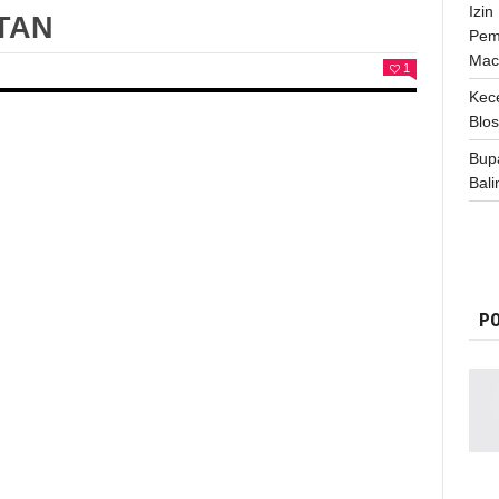
Izi
TAN
Pem
Mac
1
Kece
Blo
Bup
Bali
PO