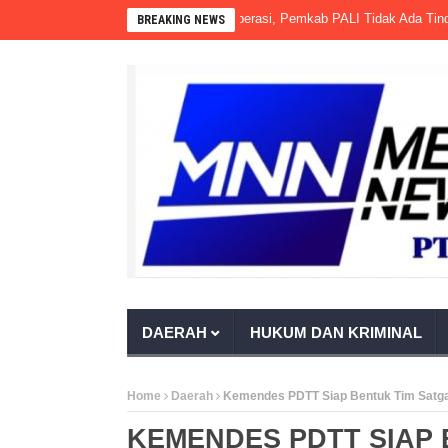
bit PKS PT Aburahmi Sudah Beroperasi, Pemkab PALI Tidak Ada Tindakan, 
BREAKING NEWS
DAERAH
HUKUM DAN KRIMINAL
Home
Daerah
Kemendes PDTT Siap Bentuk Tim Satg
KEMENDES PDTT SIAP 