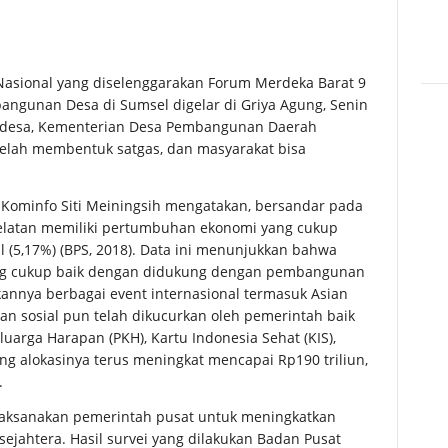
asional yang diselenggarakan Forum Merdeka Barat 9
angunan Desa di Sumsel digelar di Griya Agung, Senin
a desa, Kementerian Desa Pembangunan Daerah
telah membentuk satgas, dan masyarakat bisa
 Kominfo Siti Meiningsih mengatakan, bersandar pada
 Selatan memiliki pertumbuhan ekonomi yang cukup
al (5,17%) (BPS, 2018). Data ini menunjukkan bahwa
g cukup baik dengan didukung dengan pembangunan
kannya berbagai event internasional termasuk Asian
n sosial pun telah dikucurkan oleh pemerintah baik
arga Harapan (PKH), Kartu Indonesia Sehat (KIS),
ang alokasinya terus meningkat mencapai Rp190 triliun,
.
ilaksanakan pemerintah pusat untuk meningkatkan
sejahtera. Hasil survei yang dilakukan Badan Pusat