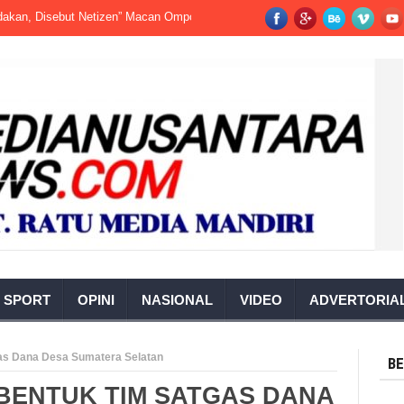
Disebut Netizen” Macan Ompong”
Kecelakaan Kerja-Terjadi di Pabrik Saw
SPORT
OPINI
NASIONAL
VIDEO
ADVERTORIA
as Dana Desa Sumatera Selatan
BE
BENTUK TIM SATGAS DANA