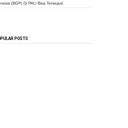
nesia (BGP) Di PALI Bisa Terwujud.
PULAR POSTS
DAERAH
SUMBAGSEL
Komunitas KIM Bandar
Lampung Bersama Dirjen
Kominfo Pusat Kunjungi Galeri
Pahat Di Bandar Lampung
Owner
Feb 04, 2018
DAERAH
SUMBAGSEL
ANEH !!! DIZAMAN NOW,
MASIH ADA KONTRAKTOR
TIDAK PASANG PAPAN
PROYEK
Owner
Mar 31, 2018