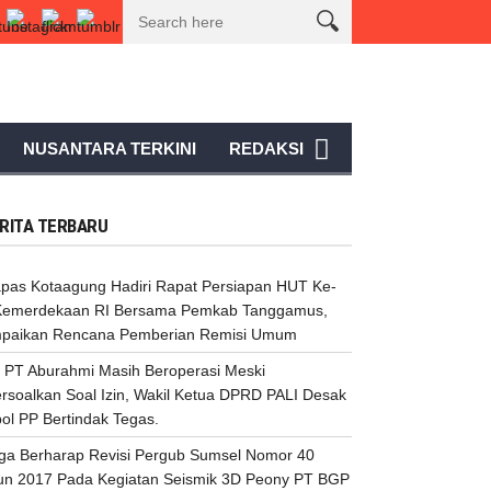
aikan Rencana Pemberian Remisi Umum
PKS PT Aburahmi Masih Beropera
NUSANTARA TERKINI
REDAKSI
RITA TERBARU
apas Kotaagung Hadiri Rapat Persiapan HUT Ke-
Kemerdekaan RI Bersama Pemkab Tanggamus,
paikan Rencana Pemberian Remisi Umum
 PT Aburahmi Masih Beroperasi Meski
ersoalkan Soal Izin, Wakil Ketua DPRD PALI Desak
ol PP Bertindak Tegas.
ga Berharap Revisi Pergub Sumsel Nomor 40
un 2017 Pada Kegiatan Seismik 3D Peony PT BGP