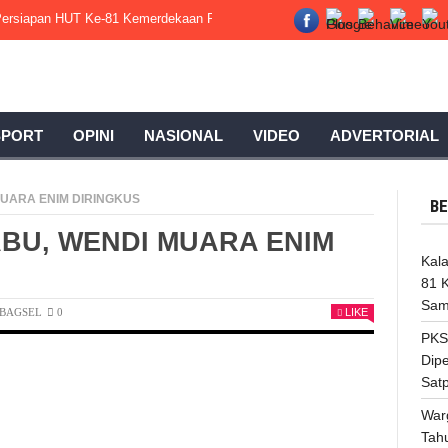
t Persiapan HUT Ke-81 Kemerdekaan RI Bersama Pemkab Tanggamus, Samp
SPORT
OPINI
NASIONAL
VIDEO
ADVERTORIAL
UARA ENIM DIRINGKUS
BE
BU, WENDI MUARA ENIM
Kal
81 
Sam
BAGSEL
0
LIKE
PKS
Dip
Satp
War
Tah