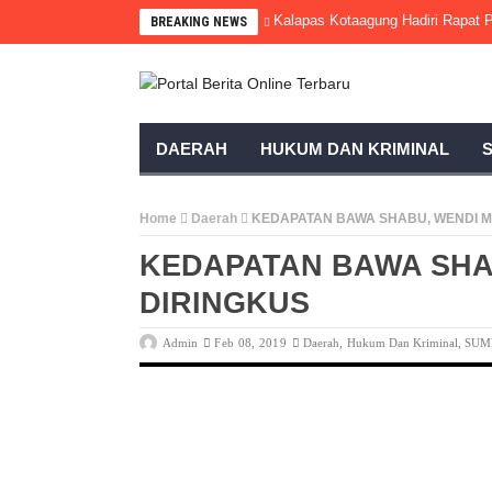
Kalapas Kotaagung Hadiri Rapa
BREAKING NEWS
DAERAH
HUKUM DAN KRIMINAL
Home
Daerah
KEDAPATAN BAWA SHABU, WENDI M
KEDAPATAN BAWA SHA
DIRINGKUS
Admin
Feb 08, 2019
Daerah
,
Hukum Dan Kriminal
,
SUM