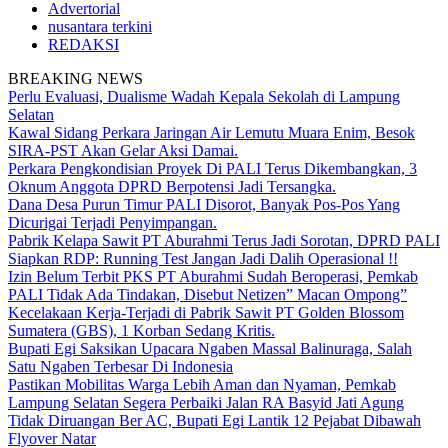
Advertorial
nusantara terkini
REDAKSI
BREAKING NEWS
Perlu Evaluasi, Dualisme Wadah Kepala Sekolah di Lampung
Selatan
Kawal Sidang Perkara Jaringan Air Lemutu Muara Enim, Besok
SIRA-PST Akan Gelar Aksi Damai.
Perkara Pengkondisian Proyek Di PALI Terus Dikembangkan, 3
Oknum Anggota DPRD Berpotensi Jadi Tersangka.
Dana Desa Purun Timur PALI Disorot, Banyak Pos-Pos Yang
Dicurigai Terjadi Penyimpangan.
Pabrik Kelapa Sawit PT Aburahmi Terus Jadi Sorotan, DPRD PALI
Siapkan RDP: Running Test Jangan Jadi Dalih Operasional !!
Izin Belum Terbit PKS PT Aburahmi Sudah Beroperasi, Pemkab
PALI Tidak Ada Tindakan, Disebut Netizen” Macan Ompong”
Kecelakaan Kerja-Terjadi di Pabrik Sawit PT Golden Blossom
Sumatera (GBS), 1 Korban Sedang Kritis.
Bupati Egi Saksikan Upacara Ngaben Massal Balinuraga, Salah
Satu Ngaben Terbesar Di Indonesia
Pastikan Mobilitas Warga Lebih Aman dan Nyaman, Pemkab
Lampung Selatan Segera Perbaiki Jalan RA Basyid Jati Agung
Tidak Diruangan Ber AC, Bupati Egi Lantik 12 Pejabat Dibawah
Flyover Natar