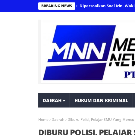
burahmi Masih Beroperasi Meski Dipersoalkan Soal Izin, Wakil Ketua
BREAKING NEWS
DAERAH
HUKUM DAN KRIMINAL
Home
Daerah
Diburu Polisi, Pelajar SMU Yang Mencu
DIBURU POLISI, PELAJA