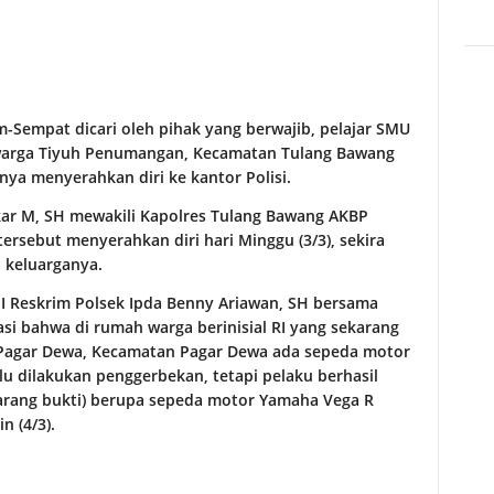
Sempat dicari oleh pihak yang berwajib, pelajar SMU
 warga Tiyuh Penumangan, Kecamatan Tulang Bawang
ya menyerahkan diri ke kantor Polisi.
ar M, SH mewakili Kapolres Tulang Bawang AKBP
ersebut menyerahkan diri hari Minggu (3/3), sekira
h keluarganya.
it I Reskrim Polsek Ipda Benny Ariawan, SH bersama
i bahwa di rumah warga berinisial RI yang sekarang
h Pagar Dewa, Kecamatan Pagar Dewa ada sepeda motor
lu dilakukan penggerbekan, tetapi pelaku berhasil
arang bukti) berupa sepeda motor Yamaha Vega R
n (4/3).