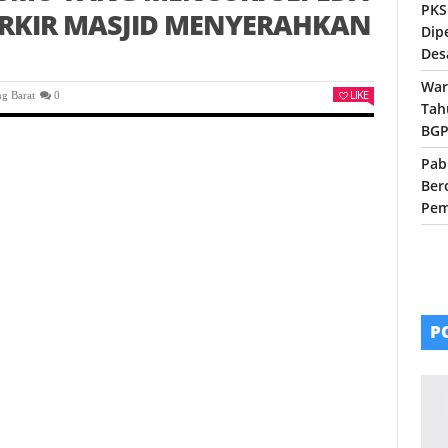
PKS
RKIR MASJID MENYERAHKAN
Dip
Des
War
LIKE
g Barat
0
Tah
BGP
Pab
Ber
Pem
P