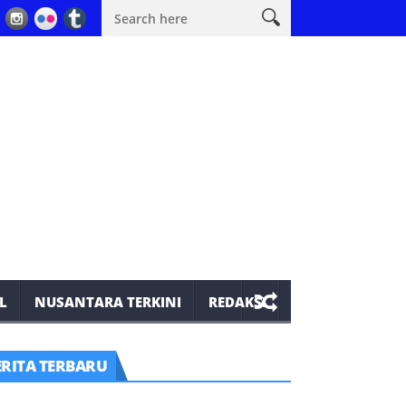
si Pergub Sumsel Nomor 40 Tahun 2017 Pada Kegiatan Seismik 3D Peon
L
NUSANTARA TERKINI
REDAKSI
ERITA TERBARU