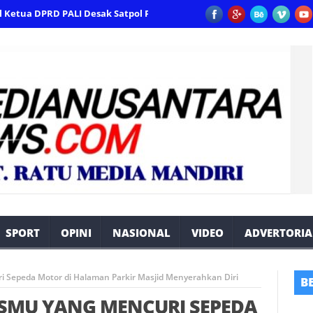
 DPRD PALI Desak Satpol PP Bertindak Tegas.
Warga Berharap Revi
SPORT
OPINI
NASIONAL
VIDEO
ADVERTORIA
ri Sepeda Motor di Halaman Parkir Masjid Menyerahkan Diri
B
R SMU YANG MENCURI SEPEDA