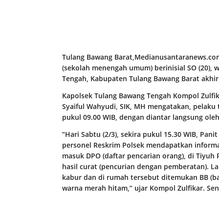
Tulang Bawang Barat,Medianusantaranews.com-
(sekolah menengah umum) berinisial SO (20),
Tengah, Kabupaten Tulang Bawang Barat akhirn
Kapolsek Tulang Bawang Tengah Kompol Zulfik
Syaiful Wahyudi, SIK, MH mengatakan, pelaku t
pukul 09.00 WIB, dengan diantar langsung ole
“Hari Sabtu (2/3), sekira pukul 15.30 WIB, Pan
personel Reskrim Polsek mendapatkan informas
masuk DPO (daftar pencarian orang), di Tiyu
hasil curat (pencurian dengan pemberatan). La
kabur dan di rumah tersebut ditemukan BB (b
warna merah hitam,” ujar Kompol Zulfikar. Seni