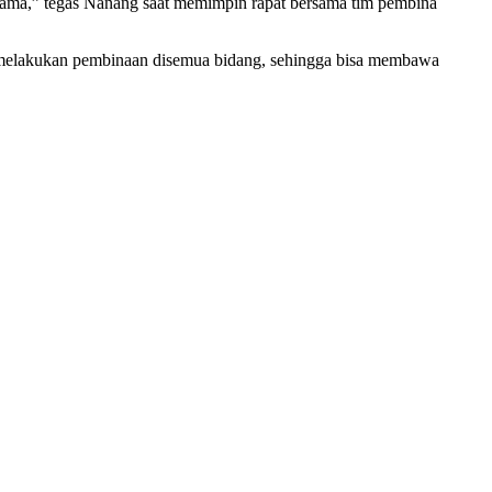
bersama,” tegas Nanang saat memimpin rapat bersama tim pembina
s melakukan pembinaan disemua bidang, sehingga bisa membawa