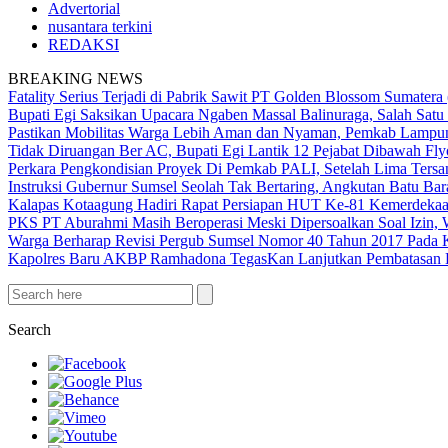
Advertorial
nusantara terkini
REDAKSI
BREAKING NEWS
Fatality Serius Terjadi di Pabrik Sawit PT Golden Blossom Sumatera
Bupati Egi Saksikan Upacara Ngaben Massal Balinuraga, Salah Satu
Pastikan Mobilitas Warga Lebih Aman dan Nyaman, Pemkab Lampung 
Tidak Diruangan Ber AC, Bupati Egi Lantik 12 Pejabat Dibawah Fly
Perkara Pengkondisian Proyek Di Pemkab PALI, Setelah Lima Ters
Instruksi Gubernur Sumsel Seolah Tak Bertaring, Angkutan Batu 
Kalapas Kotaagung Hadiri Rapat Persiapan HUT Ke-81 Kemerdek
PKS PT Aburahmi Masih Beroperasi Meski Dipersoalkan Soal Izin,
Warga Berharap Revisi Pergub Sumsel Nomor 40 Tahun 2017 Pada 
Kapolres Baru AKBP Ramhadona TegasKan Lanjutkan Pembatasan H
Search