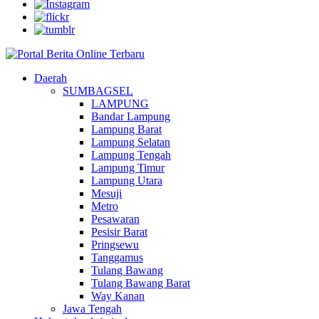
Daerah
SUMBAGSEL
LAMPUNG
Bandar Lampung
Lampung Barat
Lampung Selatan
Lampung Tengah
Lampung Timur
Lampung Utara
Mesuji
Metro
Pesawaran
Pesisir Barat
Pringsewu
Tanggamus
Tulang Bawang
Tulang Bawang Barat
Way Kanan
Jawa Tengah