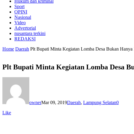
Hukum dan kriminal
Sport
OPINI
Nasional
Video
Advertorial
nusantara terkini
REDAKSI
Home
Daerah
Plt Bupati Minta Kegiatan Lomba Desa Bukan Hanya 
Plt Bupati Minta Kegiatan Lomba Desa B
owner
Mar 09, 2019
Daerah
,
Lampung Selatan
0
Like