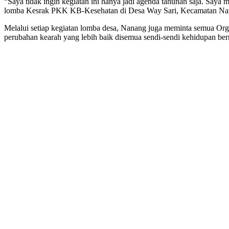
“Saya tidak ingin kegiatan ini hanya jadi agenda tahunan saja. Saya
lomba Kesrak PKK KB-Kesehatan di Desa Way Sari, Kecamatan Natar
Melalui setiap kegiatan lomba desa, Nanang juga meminta semua Or
perubahan kearah yang lebih baik disemua sendi-sendi kehidupan ber