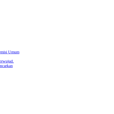
Remisi Umum
erwujud.
ncarkan