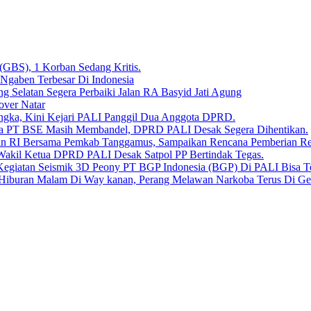
 (GBS), 1 Korban Sedang Kritis.
 Ngaben Terbesar Di Indonesia
Selatan Segera Perbaiki Jalan RA Basyid Jati Agung
over Natar
angka, Kini Kejari PALI Panggil Dua Anggota DPRD.
Bara PT BSE Masih Membandel, DPRD PALI Desak Segera Dihentikan.
aan RI Bersama Pemkab Tanggamus, Sampaikan Rencana Pemberian 
 Wakil Ketua DPRD PALI Desak Satpol PP Bertindak Tegas.
Kegiatan Seismik 3D Peony PT BGP Indonesia (BGP) Di PALI Bisa T
iburan Malam Di Way kanan, Perang Melawan Narkoba Terus Di Ge