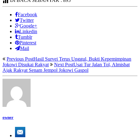
DI BACA SEBANYAK :
895
Facebook
Twitter
Google+
Linkedin
Tumblr
Pinterest
Mail
Previous Post
Hasil Survei Terus Unggul, Bukti Kepemimpinan
Jokowi Disukai Rakyat
Next Post
Usai Tur Jalan Tol, Almisbat
Ajak Rakyat Senam Jempol Jokowi Gaspol
owner