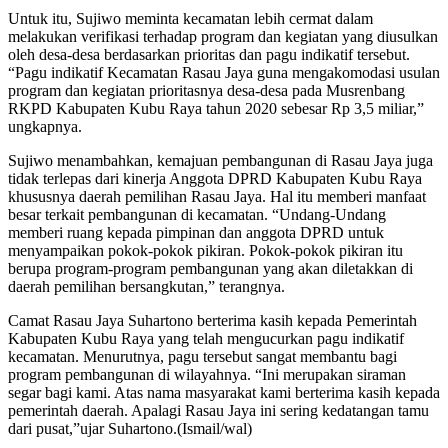
Untuk itu, Sujiwo meminta kecamatan lebih cermat dalam
melakukan verifikasi terhadap program dan kegiatan yang diusulkan
oleh desa-desa berdasarkan prioritas dan pagu indikatif tersebut.
“Pagu indikatif Kecamatan Rasau Jaya guna mengakomodasi usulan
program dan kegiatan prioritasnya desa-desa pada Musrenbang
RKPD Kabupaten Kubu Raya tahun 2020 sebesar Rp 3,5 miliar,”
ungkapnya.
Sujiwo menambahkan, kemajuan pembangunan di Rasau Jaya juga
tidak terlepas dari kinerja Anggota DPRD Kabupaten Kubu Raya
khususnya daerah pemilihan Rasau Jaya. Hal itu memberi manfaat
besar terkait pembangunan di kecamatan. “Undang-Undang
memberi ruang kepada pimpinan dan anggota DPRD untuk
menyampaikan pokok-pokok pikiran. Pokok-pokok pikiran itu
berupa program-program pembangunan yang akan diletakkan di
daerah pemilihan bersangkutan,” terangnya.
Camat Rasau Jaya Suhartono berterima kasih kepada Pemerintah
Kabupaten Kubu Raya yang telah mengucurkan pagu indikatif
kecamatan. Menurutnya, pagu tersebut sangat membantu bagi
program pembangunan di wilayahnya. “Ini merupakan siraman
segar bagi kami. Atas nama masyarakat kami berterima kasih kepada
pemerintah daerah. Apalagi Rasau Jaya ini sering kedatangan tamu
dari pusat,”ujar Suhartono.(Ismail/wal)