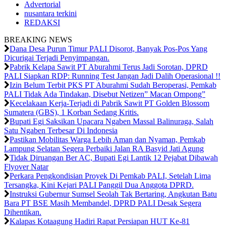
Advertorial
nusantara terkini
REDAKSI
BREAKING NEWS
Dana Desa Purun Timur PALI Disorot, Banyak Pos-Pos Yang
Dicurigai Terjadi Penyimpangan.
Pabrik Kelapa Sawit PT Aburahmi Terus Jadi Sorotan, DPRD
PALI Siapkan RDP: Running Test Jangan Jadi Dalih Operasional !!
Izin Belum Terbit PKS PT Aburahmi Sudah Beroperasi, Pemkab
PALI Tidak Ada Tindakan, Disebut Netizen” Macan Ompong”
Kecelakaan Kerja-Terjadi di Pabrik Sawit PT Golden Blossom
Sumatera (GBS), 1 Korban Sedang Kritis.
Bupati Egi Saksikan Upacara Ngaben Massal Balinuraga, Salah
Satu Ngaben Terbesar Di Indonesia
Pastikan Mobilitas Warga Lebih Aman dan Nyaman, Pemkab
Lampung Selatan Segera Perbaiki Jalan RA Basyid Jati Agung
Tidak Diruangan Ber AC, Bupati Egi Lantik 12 Pejabat Dibawah
Flyover Natar
Perkara Pengkondisian Proyek Di Pemkab PALI, Setelah Lima
Tersangka, Kini Kejari PALI Panggil Dua Anggota DPRD.
Instruksi Gubernur Sumsel Seolah Tak Bertaring, Angkutan Batu
Bara PT BSE Masih Membandel, DPRD PALI Desak Segera
Dihentikan.
Kalapas Kotaagung Hadiri Rapat Persiapan HUT Ke-81