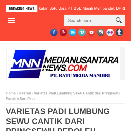
 Tak Bertaring, Angkutan Batu Bara PT BSE Masih Membandel, DPRD PALI D
BREAKING NEWS
Home
Daerah
Varietas Padi Lumbung Sewu Cantik dari Pringsewu
Peroleh Sertifikat
VARIETAS PADI LUMBUNG
SEWU CANTIK DARI