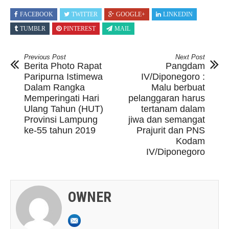
FACEBOOK
TWITTER
GOOGLE+
LINKEDIN
TUMBLR
PINTEREST
MAIL
Previous Post
Next Post
Berita Photo Rapat
Pangdam
Paripurna Istimewa
IV/Diponegoro :
Dalam Rangka
Malu berbuat
Memperingati Hari
pelanggaran harus
Ulang Tahun (HUT)
tertanam dalam
Provinsi Lampung
jiwa dan semangat
ke-55 tahun 2019
Prajurit dan PNS
Kodam
IV/Diponegoro
OWNER