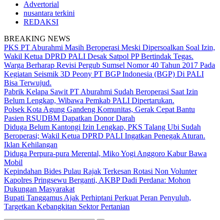
Advertorial
nusantara terkini
REDAKSI
BREAKING NEWS
PKS PT Aburahmi Masih Beroperasi Meski Dipersoalkan Soal Izin,
Wakil Ketua DPRD PALI Desak Satpol PP Bertindak Tegas.
Warga Berharap Revisi Pergub Sumsel Nomor 40 Tahun 2017 Pada
Kegiatan Seismik 3D Peony PT BGP Indonesia (BGP) Di PALI
Bisa Terwujud.
Pabrik Kelapa Sawit PT Aburahmi Sudah Beroperasi Saat Izin
Belum Lengkap, Wibawa Pemkab PALI Dipertarukan.
Polsek Kota Agung Gandeng Komunitas, Gerak Cepat Bantu
Pasien RSUDBM Dapatkan Donor Darah
Diduga Belum Kantongi Izin Lengkap, PKS Talang Ubi Sudah
Beroperasi; Wakil Ketua DPRD PALI Ingatkan Penegak Aturan.
Iklan Kehilangan
Diduga Perpura-pura Merental, Miko Yogi Anggoro Kabur Bawa
Mobil
Kepindahan Bides Pulau Rajak Terkesan Rotasi Non Volunter
Kapolres Pringsewu Berganti, AKBP Dadi Perdana: Mohon
Dukungan Masyarakat
Bupati Tanggamus Ajak Perhiptani Perkuat Peran Penyuluh,
Targetkan Kebangkitan Sektor Pertanian