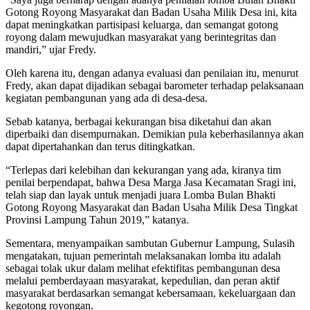
Gotong Royong Masyarakat dan Badan Usaha Milik Desa ini, kita
dapat meningkatkan partisipasi keluarga, dan semangat gotong
royong dalam mewujudkan masyarakat yang berintegritas dan
mandiri,” ujar Fredy.
Oleh karena itu, dengan adanya evaluasi dan penilaian itu, menurut
Fredy, akan dapat dijadikan sebagai barometer terhadap pelaksanaan
kegiatan pembangunan yang ada di desa-desa.
Sebab katanya, berbagai kekurangan bisa diketahui dan akan
diperbaiki dan disempurnakan. Demikian pula keberhasilannya akan
dapat dipertahankan dan terus ditingkatkan.
“Terlepas dari kelebihan dan kekurangan yang ada, kiranya tim
penilai berpendapat, bahwa Desa Marga Jasa Kecamatan Sragi ini,
telah siap dan layak untuk menjadi juara Lomba Bulan Bhakti
Gotong Royong Masyarakat dan Badan Usaha Milik Desa Tingkat
Provinsi Lampung Tahun 2019,” katanya.
Sementara, menyampaikan sambutan Gubernur Lampung, Sulasih
mengatakan, tujuan pemerintah melaksanakan lomba itu adalah
sebagai tolak ukur dalam melihat efektifitas pembangunan desa
melalui pemberdayaan masyarakat, kepedulian, dan peran aktif
masyarakat berdasarkan semangat kebersamaan, kekeluargaan dan
kegotong royongan.