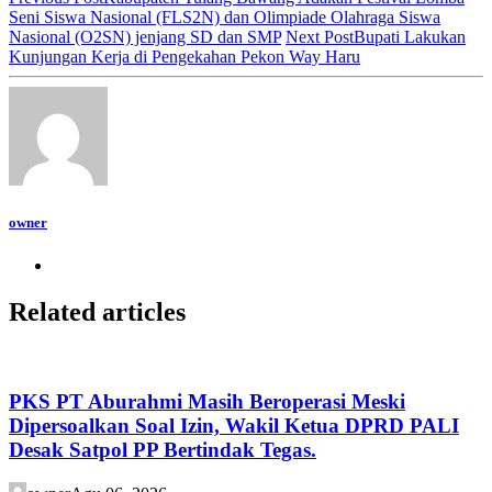
Seni Siswa Nasional (FLS2N) dan Olimpiade Olahraga Siswa
Nasional (O2SN) jenjang SD dan SMP
Next Post
Bupati Lakukan
Kunjungan Kerja di Pengekahan Pekon Way Haru
owner
Related articles
PKS PT Aburahmi Masih Beroperasi Meski
Dipersoalkan Soal Izin, Wakil Ketua DPRD PALI
Desak Satpol PP Bertindak Tegas.