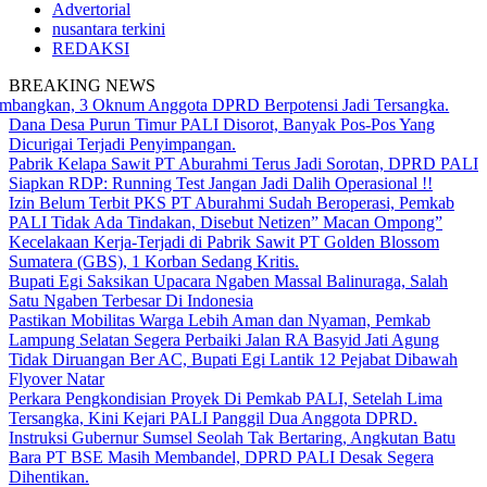
Advertorial
nusantara terkini
REDAKSI
BREAKING NEWS
an, 3 Oknum Anggota DPRD Berpotensi Jadi Tersangka.
Dana Desa Purun Timur PALI Disorot, Banyak Pos-Pos Yang
Dicurigai Terjadi Penyimpangan.
Pabrik Kelapa Sawit PT Aburahmi Terus Jadi Sorotan, DPRD PALI
Siapkan RDP: Running Test Jangan Jadi Dalih Operasional !!
Izin Belum Terbit PKS PT Aburahmi Sudah Beroperasi, Pemkab
PALI Tidak Ada Tindakan, Disebut Netizen” Macan Ompong”
Kecelakaan Kerja-Terjadi di Pabrik Sawit PT Golden Blossom
Sumatera (GBS), 1 Korban Sedang Kritis.
Bupati Egi Saksikan Upacara Ngaben Massal Balinuraga, Salah
Satu Ngaben Terbesar Di Indonesia
Pastikan Mobilitas Warga Lebih Aman dan Nyaman, Pemkab
Lampung Selatan Segera Perbaiki Jalan RA Basyid Jati Agung
Tidak Diruangan Ber AC, Bupati Egi Lantik 12 Pejabat Dibawah
Flyover Natar
Perkara Pengkondisian Proyek Di Pemkab PALI, Setelah Lima
Tersangka, Kini Kejari PALI Panggil Dua Anggota DPRD.
Instruksi Gubernur Sumsel Seolah Tak Bertaring, Angkutan Batu
Bara PT BSE Masih Membandel, DPRD PALI Desak Segera
Dihentikan.