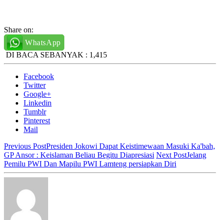
Share on:
WhatsApp
DI BACA SEBANYAK :
1,415
Facebook
Twitter
Google+
Linkedin
Tumblr
Pinterest
Mail
Previous Post
Presiden Jokowi Dapat Keistimewaan Masuki Ka'bah,
GP Ansor : Keislaman Beliau Begitu Diapresiasi
Next Post
Jelang
Pemilu PWI Dan Mapilu PWI Lamteng persiapkan Diri