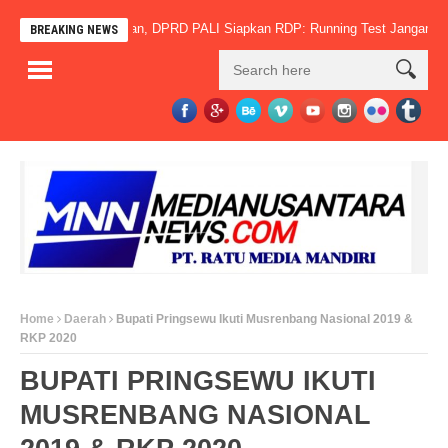
Terus Jadi Sorotan, DPRD PALI Siapkan RDP: Running Test Jangan Jadi Dalih
BREAKING NEWS
Home
Daerah
Bupati Pringsewu Ikuti Musrenbang Nasional 2019 &
RKP 2020
BUPATI PRINGSEWU IKUTI
MUSRENBANG NASIONAL