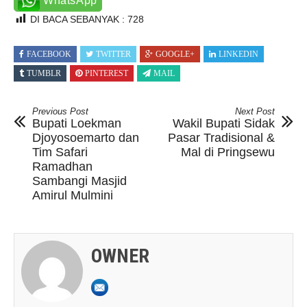
WhatsApp
DI BACA SEBANYAK :
728
FACEBOOK
TWITTER
GOOGLE+
LINKEDIN
TUMBLR
PINTEREST
MAIL
Previous Post
Next Post
Bupati Loekman
Wakil Bupati Sidak
Djoyosoemarto dan
Pasar Tradisional &
Tim Safari
Mal di Pringsewu
Ramadhan
Sambangi Masjid
Amirul Mulmini
OWNER