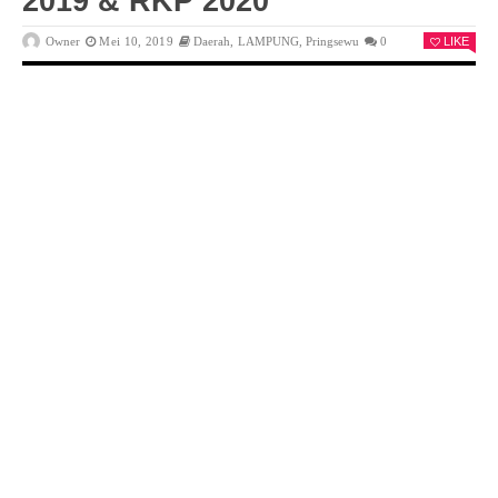
2019 & RKP 2020
Owner
Mei 10, 2019
Daerah
,
LAMPUNG
,
Pringsewu
0
LIKE