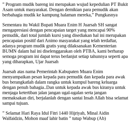
” Program mudik bareng ini merupakan wujud kepedulian PT Bukit
Asam untuk masyarakat. Dengan demikian para pemudik akan
berbahagia mudik ke kampung halaman mereka,” Pungkasnya
Sementara itu Wakil Bupati Muara Enim H Juarsah SH sangat
mengapresiasi dengan pencapaian target yang mencapai 90%
pemudik, dari total jumlah kursi yang disediakan hal ini merupakan
pencapaian positif dari Animo masyarakat yang telah terdaftar,
adanya program mudik gratis yang dilaksanakan Kementerian
BUMN dalam hal ini diselenggarakan oleh PTBA, kami berharap
semoga program ini dapat terus berlanjut setiap tahunnya seperti apa
yang diharapkan, Ujar Juarsah
Juarsah atas nama Pemerintah Kabupaten Muara Enim
menyampaikan pesan kepada para pemudik dan kepada para awak
bus berangkatlah dalam rangka untuk kumpul bareng keluarga
dengan penuh bahagia..Dan untuk kepada awak bus kiranya untuk
menjaga ketertiban jalan jangan ugal-ugalan serta jangan
memaksakan diri, berjalanlah dengan santai Insah Allah bisa selamat
sampai tujuan.
” Selamat Hari Raya Idul Fitri 1440 Hijriyah, Minal Aidin
Walfaidzin, Mohon maaf lahir batin ” tutup Wabup (Ab)