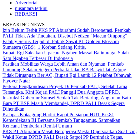
Advertorial
nusantara terkini
REDAKSI
BREAKING NEWS
Izin Belum Terbit PKS PT Aburahmi Sudah Beroperasi, Pemkab
PALI Tidak Ada Tindakan, Disebut Netizen” Macan Ompong”
Fatality Serius Terjadi di Pabrik Sawit PT Golden Blossom
Sumatera (GBS), 1 Korban Sedang Kritis.
Bupati Egi Saksikan Upacara Ngaben Massal Balinuraga, Salah
Satu Ngaben Terbesar Di Indonesia
Pastikan Mobilitas Warga Lebih Aman dan Nyaman, Pemkab
Lampung Selatan Segera Perbaiki Jalan RA Basyid Jati Agung
Tidak Diruangan Ber AC, Bupati Egi Lantik 12 Pejabat Dibawah
Flyover Natar
Perkara Pengkondisian Proyek Di Pemkab PALI, Setelah Lima
Tersangka, Kini Kejari PALI Panggil Dua Anggota DPRD.
Instruksi Gubernur Sumsel Seolah Tak Bertaring, Angkutan Batu
Bara PT BSE Masih Membandel, DPRD PALI Desak Segera
Dihentikan.
Kalapas Kotaagung Hadiri Rapat Persiapan HUT Ke-81
Kemerdekaan RI Bersama Pemkab Tanggamus, Sampaikan
Rencana Pemberian Remisi Umum
PKS PT Aburahmi Masih Beroperasi Meski Dipersoalkan Soal Izin,
Wakil Ketua DPRD PALI Desak Satpol PP Bertindak Tegas.