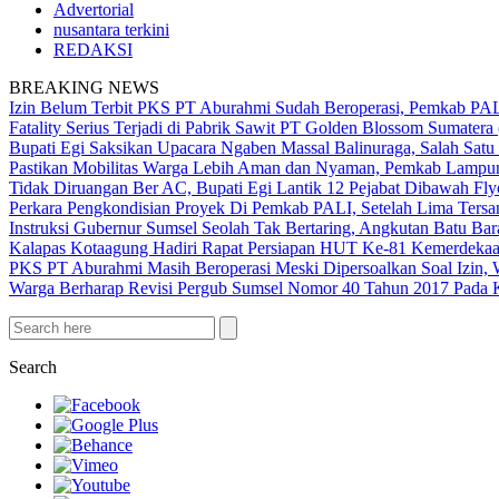
Advertorial
nusantara terkini
REDAKSI
BREAKING NEWS
Izin Belum Terbit PKS PT Aburahmi Sudah Beroperasi, Pemkab PA
Fatality Serius Terjadi di Pabrik Sawit PT Golden Blossom Sumatera
Bupati Egi Saksikan Upacara Ngaben Massal Balinuraga, Salah Satu
Pastikan Mobilitas Warga Lebih Aman dan Nyaman, Pemkab Lampung 
Tidak Diruangan Ber AC, Bupati Egi Lantik 12 Pejabat Dibawah Fly
Perkara Pengkondisian Proyek Di Pemkab PALI, Setelah Lima Ters
Instruksi Gubernur Sumsel Seolah Tak Bertaring, Angkutan Batu 
Kalapas Kotaagung Hadiri Rapat Persiapan HUT Ke-81 Kemerdek
PKS PT Aburahmi Masih Beroperasi Meski Dipersoalkan Soal Izin,
Warga Berharap Revisi Pergub Sumsel Nomor 40 Tahun 2017 Pada 
Search