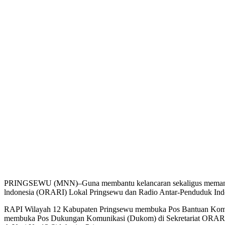
PRINGSEWU (MNN)–Guna membantu kelancaran sekaligus memantau aru
lndonesia (ORARI) Lokal Pringsewu dan Radio Antar-Penduduk Ind
RAPI Wilayah 12 Kabupaten Pringsewu membuka Pos Bantuan Komun
membuka Pos Dukungan Komunikasi (Dukom) di Sekretariat ORARI 