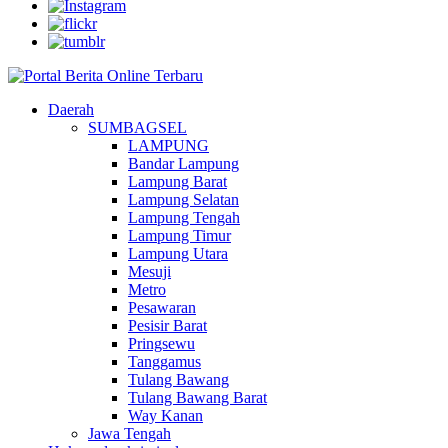
Daerah
SUMBAGSEL
LAMPUNG
Bandar Lampung
Lampung Barat
Lampung Selatan
Lampung Tengah
Lampung Timur
Lampung Utara
Mesuji
Metro
Pesawaran
Pesisir Barat
Pringsewu
Tanggamus
Tulang Bawang
Tulang Bawang Barat
Way Kanan
Jawa Tengah