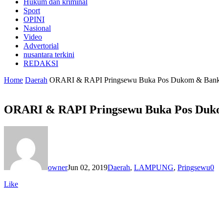
Hukum dan kriminal
Sport
OPINI
Nasional
Video
Advertorial
nusantara terkini
REDAKSI
Home
Daerah
ORARI & RAPI Pringsewu Buka Pos Dukom & Ban
ORARI & RAPI Pringsewu Buka Pos Duk
owner
Jun 02, 2019
Daerah
,
LAMPUNG
,
Pringsewu
0
Like