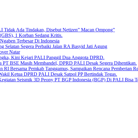
LI Tidak Ada Tindakan, Disebut Netizen” Macan Ompong”
 (GBS), 1 Korban Sedang Kritis.
 Ngaben Terbesar Di Indonesia
Selatan Segera Perbaiki Jalan RA Basyid Jati Agung
over Natar
angka, Kini Kejari PALI Panggil Dua Anggota DPRD.
Bara PT BSE Masih Membandel, DPRD PALI Desak Segera Dihentikan.
aan RI Bersama Pemkab Tanggamus, Sampaikan Rencana Pemberian 
 Wakil Ketua DPRD PALI Desak Satpol PP Bertindak Tegas.
Kegiatan Seismik 3D Peony PT BGP Indonesia (BGP) Di PALI Bisa T