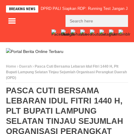
rus Jadi Sorotan, DPRD PALI Siapkan RDP: Running Test Jangan Jadi Dalih 
BREAKING NEWS
Home
Daerah
Pasca Cuti Bersama Lebaran Idul Fitri 1440 H, Plt
Bupati Lampung Selatan Tinjau Sejumlah Organisasi Perangkat Daerah
(OPD)
PASCA CUTI BERSAMA
LEBARAN IDUL FITRI 1440 H,
PLT BUPATI LAMPUNG
SELATAN TINJAU SEJUMLAH
ORGANISASI PERANGKAT