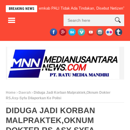
h Beroperasi, Pemkab PALI Tidak Ada Tindakan, Disebut Netizen” Macan O
BREAKING NEWS
Home
Daerah
Diduga Jadi Korban Malpraktek,Oknum Dokter
RS.Asy-Syfa Dilaporkan Ke Polisi
DIDUGA JADI KORBAN
MALPRAKTEK,OKNUM