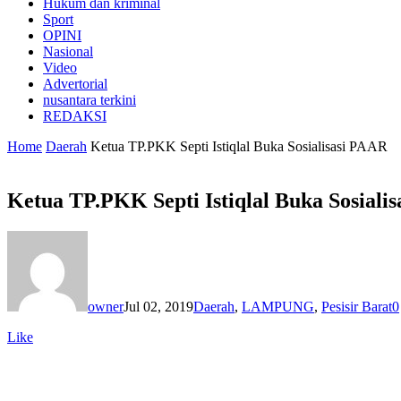
Hukum dan kriminal
Sport
OPINI
Nasional
Video
Advertorial
nusantara terkini
REDAKSI
Home
Daerah
Ketua TP.PKK Septi Istiqlal Buka Sosialisasi PAAR
Ketua TP.PKK Septi Istiqlal Buka Sosiali
owner
Jul 02, 2019
Daerah
,
LAMPUNG
,
Pesisir Barat
0
Like