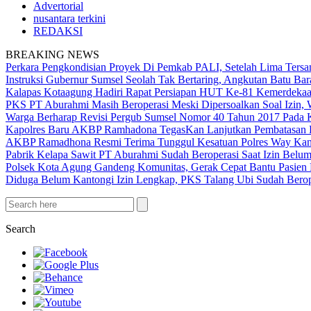
Advertorial
nusantara terkini
REDAKSI
BREAKING NEWS
Perkara Pengkondisian Proyek Di Pemkab PALI, Setelah Lima Ters
Instruksi Gubernur Sumsel Seolah Tak Bertaring, Angkutan Batu 
Kalapas Kotaagung Hadiri Rapat Persiapan HUT Ke-81 Kemerdek
PKS PT Aburahmi Masih Beroperasi Meski Dipersoalkan Soal Izin,
Warga Berharap Revisi Pergub Sumsel Nomor 40 Tahun 2017 Pada 
Kapolres Baru AKBP Ramhadona TegasKan Lanjutkan Pembatasan H
AKBP Ramadhona Resmi Terima Tunggul Kesatuan Polres Way Kanan
Pabrik Kelapa Sawit PT Aburahmi Sudah Beroperasi Saat Izin Bel
Polsek Kota Agung Gandeng Komunitas, Gerak Cepat Bantu Pasi
Diduga Belum Kantongi Izin Lengkap, PKS Talang Ubi Sudah Berop
Search