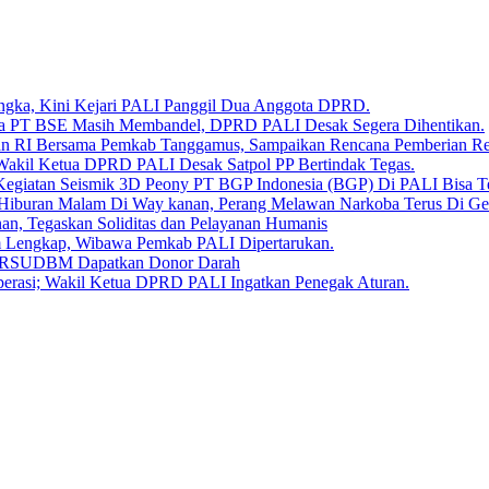
angka, Kini Kejari PALI Panggil Dua Anggota DPRD.
Bara PT BSE Masih Membandel, DPRD PALI Desak Segera Dihentikan.
aan RI Bersama Pemkab Tanggamus, Sampaikan Rencana Pemberian 
 Wakil Ketua DPRD PALI Desak Satpol PP Bertindak Tegas.
Kegiatan Seismik 3D Peony PT BGP Indonesia (BGP) Di PALI Bisa T
iburan Malam Di Way kanan, Perang Melawan Narkoba Terus Di Ge
, Tegaskan Soliditas dan Pelayanan Humanis
um Lengkap, Wibawa Pemkab PALI Dipertarukan.
en RSUDBM Dapatkan Donor Darah
erasi; Wakil Ketua DPRD PALI Ingatkan Penegak Aturan.