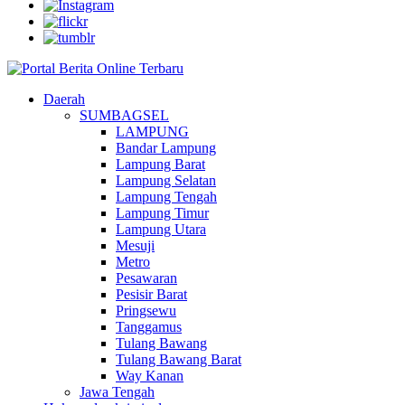
Daerah
SUMBAGSEL
LAMPUNG
Bandar Lampung
Lampung Barat
Lampung Selatan
Lampung Tengah
Lampung Timur
Lampung Utara
Mesuji
Metro
Pesawaran
Pesisir Barat
Pringsewu
Tanggamus
Tulang Bawang
Tulang Bawang Barat
Way Kanan
Jawa Tengah