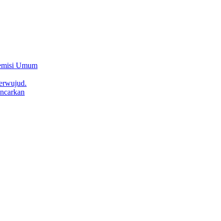
Remisi Umum
erwujud.
ncarkan