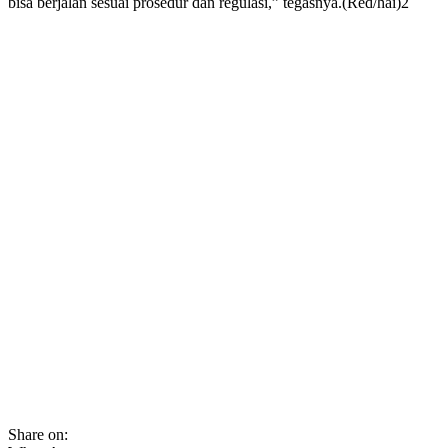
bisa berjalan sesuai prosedur dan regulasi,” tegasnya.(Red/hai)2
Share on: