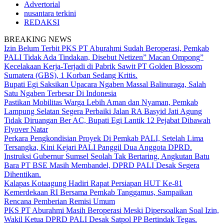
Advertorial
nusantara terkini
REDAKSI
BREAKING NEWS
Izin Belum Terbit PKS PT Aburahmi Sudah Beroperasi, Pemkab
PALI Tidak Ada Tindakan, Disebut Netizen” Macan Ompong”
Kecelakaan Kerja-Terjadi di Pabrik Sawit PT Golden Blossom
Sumatera (GBS), 1 Korban Sedang Kritis.
Bupati Egi Saksikan Upacara Ngaben Massal Balinuraga, Salah
Satu Ngaben Terbesar Di Indonesia
Pastikan Mobilitas Warga Lebih Aman dan Nyaman, Pemkab
Lampung Selatan Segera Perbaiki Jalan RA Basyid Jati Agung
Tidak Diruangan Ber AC, Bupati Egi Lantik 12 Pejabat Dibawah
Flyover Natar
Perkara Pengkondisian Proyek Di Pemkab PALI, Setelah Lima
Tersangka, Kini Kejari PALI Panggil Dua Anggota DPRD.
Instruksi Gubernur Sumsel Seolah Tak Bertaring, Angkutan Batu
Bara PT BSE Masih Membandel, DPRD PALI Desak Segera
Dihentikan.
Kalapas Kotaagung Hadiri Rapat Persiapan HUT Ke-81
Kemerdekaan RI Bersama Pemkab Tanggamus, Sampaikan
Rencana Pemberian Remisi Umum
PKS PT Aburahmi Masih Beroperasi Meski Dipersoalkan Soal Izin,
Wakil Ketua DPRD PALI Desak Satpol PP Bertindak Tegas.