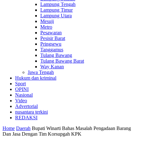
Lampung Tengah
Lampung Timur
Lampung Utara
Mesuji
Metro
Pesawaran
Pesisir Barat
Pringsewu
Tanggamus
Tulang Bawang
Tulang Bawang Barat
Way Kanan
Jawa Tengah
Hukum dan kriminal
Sport
OPINI
Nasional
Video
Advertorial
nusantara terkini
REDAKSI
Home
Daerah
Bupati Winarti Bahas Masalah Pengadaan Barang
Dan Jasa Dengan Tim Korsupgah KPK