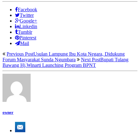
Facebook
Twitter
Google+
Linkedin
Tumblr
Pinterest
Mail
Previous Post
Usulan Lampung Ibu Kota Negara, Didukung
Forum Masyarakat Sunda Ngumbara
Next Post
Bupati Tulang
Bawang Hj.Winarti Launching Program BPNT
owner