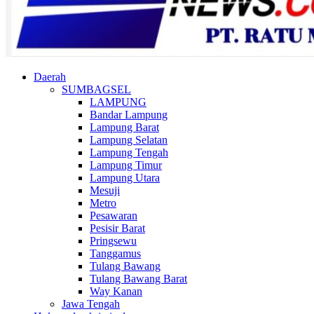
Daerah
SUMBAGSEL
LAMPUNG
Bandar Lampung
Lampung Barat
Lampung Selatan
Lampung Tengah
Lampung Timur
Lampung Utara
Mesuji
Metro
Pesawaran
Pesisir Barat
Pringsewu
Tanggamus
Tulang Bawang
Tulang Bawang Barat
Way Kanan
Jawa Tengah