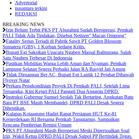
Advertorial
nusantara terkini
REDAKSI
BREAKING NEWS
Izin Belum Terbit PKS PT Aburahmi Sudah Beroperasi, Pemkab
PALI Tidak Ada Tindakan, Disebut Netizen” Macan Ompong”
Fatality Serius Terjadi di Pabrik Sawit PT Golden Blossom
Sumatera (GBS), 1 Korban Sedang Kritis.
Bupati Egi Saksikan Upacara Ngaben Massal Balinuraga, Salah
Satu Ngaben Terbesar Di Indonesia
Pastikan Mobilitas Warga Lebih Aman dan Nyaman, Pemkab
Lampung Selatan Segera Perbaiki Jalan RA Basyid Jati Agung
Tidak Diruangan Ber AC, Bupati Egi Lantik 12 Pejabat Dibawah
Flyover Natar
Perkara Pengkondisian Proyek Di Pemkab PALI, Setelah Lima
Tersangka, Kini Kejari PALI Panggil Dua Anggota DPRD.
Instruksi Gubernur Sumsel Seolah Tak Bertaring, Angkutan Batu
Bara PT BSE Masih Membandel, DPRD PALI Desak Segera
Dihentikan.
Kalapas Kotaagung Hadiri Rapat Persiapan HUT Ke-81
Kemerdekaan RI Bersama Pemkab Tanggamus, Sampaikan
Rencana Pemberian Remisi Umum
PKS PT Aburahmi Masih Beroperasi Meski Dipersoalkan Soal
Izin, Wakil Ketua DPRD PALI Desak Satpol PP Bertindak Tegas.