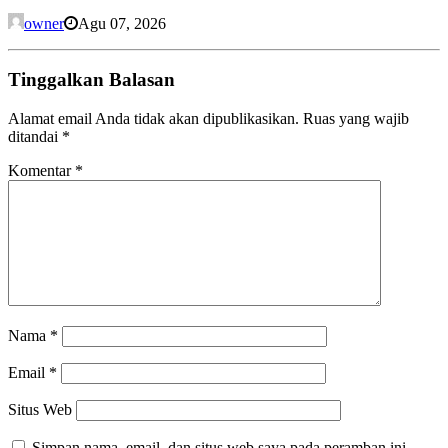
owner
Agu 07, 2026
Tinggalkan Balasan
Alamat email Anda tidak akan dipublikasikan.
Ruas yang wajib
ditandai
*
Komentar
*
Nama
*
Email
*
Situs Web
Simpan nama, email, dan situs web saya pada peramban ini