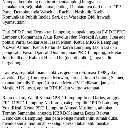
Nampak berkabung dan turut mendampingi hingga usai
pemakaman, sejumlah nama penting. Diantaranya dari unsur DPP
Partai Demokrat ada Wasekjen Rachlan Nashidik, Kadiv
Komunikasi Publik Imelda Sari, dan Wasekjen Didi Irawadi
Syamsuddin.
Dari DPD Partai Demokrat Lampung, tampak anggota F-PD DPRD
Lampung Komarhaen Agus Revolusi dan Nerozeli Agung. Juga ada
politisi Partai Golkar Abi Hasan Muan, Ketua MKGR Lampung
Nizwar Affandi, Ketua Partai Berkarya Lampung Jazuli Isa dan
pengusaha Faisol Djausal. Dua pimpinan PRD Lampung, sekretaris
Joni Fadli dan Rahmat Husen DC (deputi politik), juga hadir
bergabung.
Lainnya, sejumlah mantan aktivis gerakan reformasi 1998 yakni
advokat Ujang Tommy dan Marwan, jurnalis Imam Untung Slamet,
mantan jurnalis Tempo Grup dan MetroTV Fadilasari, jamaah
Masjid Al Kautsar, aparat RT/LK dan warga setempat.
Rabu malam, Wakil Ketua DPRD Lampung Imer Darius, anggota
FPG DPRD Lampung Ali Imron, caleg terpilih DPRD Lampung
Yozi Rizal, Ketua PRD Lampung Ahmad Muslimin, advokat
Tommy Samantha, anggota KBRD/Keluarga Besar Rakyat
Demokratik Lampung, dan para kolega membanjiri rumah duka,
mendoakan almarhumah sekaligus pesan tabah ahli musibah.