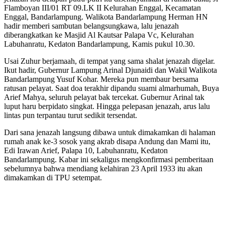
Flamboyan III/01 RT 09.LK II Kelurahan Enggal, Kecamatan
Enggal, Bandarlampung. Walikota Bandarlampung Herman HN
hadir memberi sambutan belangsungkawa, lalu jenazah
diberangkatkan ke Masjid Al Kautsar Palapa Vc, Kelurahan
Labuhanratu, Kedaton Bandarlampung, Kamis pukul 10.30.
Usai Zuhur berjamaah, di tempat yang sama shalat jenazah digelar.
Ikut hadir, Gubernur Lampung Arinal Djunaidi dan Wakil Walikota
Bandarlampung Yusuf Kohar. Mereka pun membaur bersama
ratusan pelayat. Saat doa terakhir dipandu suami almarhumah, Buya
Arief Mahya, seluruh pelayat bak tercekat. Gubernur Arinal tak
luput haru berpidato singkat. Hingga pelepasan jenazah, arus lalu
lintas pun terpantau turut sedikit tersendat.
Dari sana jenazah langsung dibawa untuk dimakamkan di halaman
rumah anak ke-3 sosok yang akrab disapa Andung dan Mami itu,
Edi Irawan Arief, Palapa 10, Labuhanratu, Kedaton
Bandarlampung. Kabar ini sekaligus mengkonfirmasi pemberitaan
sebelumnya bahwa mendiang kelahiran 23 April 1933 itu akan
dimakamkan di TPU setempat.