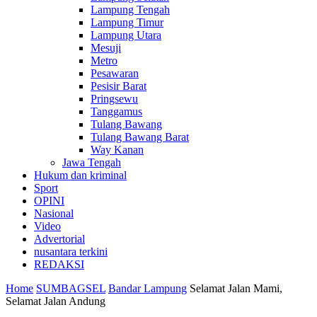
Lampung Tengah
Lampung Timur
Lampung Utara
Mesuji
Metro
Pesawaran
Pesisir Barat
Pringsewu
Tanggamus
Tulang Bawang
Tulang Bawang Barat
Way Kanan
Jawa Tengah
Hukum dan kriminal
Sport
OPINI
Nasional
Video
Advertorial
nusantara terkini
REDAKSI
Home
SUMBAGSEL
Bandar Lampung
Selamat Jalan Mami,
Selamat Jalan Andung