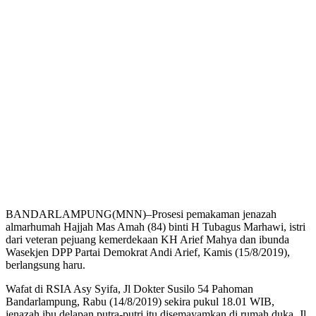
BANDARLAMPUNG(MNN)–Prosesi pemakaman jenazah
almarhumah Hajjah Mas Amah (84) binti H Tubagus Marhawi, istri
dari veteran pejuang kemerdekaan KH Arief Mahya dan ibunda
Wasekjen DPP Partai Demokrat Andi Arief, Kamis (15/8/2019),
berlangsung haru.
Wafat di RSIA Asy Syifa, Jl Dokter Susilo 54 Pahoman
Bandarlampung, Rabu (14/8/2019) sekira pukul 18.01 WIB,
jenazah ibu delapan putra-putri itu disemayamkan di rumah duka, Jl