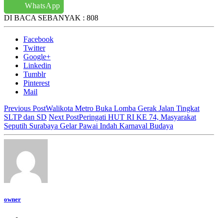
WhatsApp
DI BACA SEBANYAK :
808
Facebook
Twitter
Google+
Linkedin
Tumblr
Pinterest
Mail
Previous Post
Walikota Metro Buka Lomba Gerak Jalan Tingkat
SLTP dan SD
Next Post
Peringati HUT RI KE 74, Masyarakat
Seputih Surabaya Gelar Pawai Indah Karnaval Budaya
owner