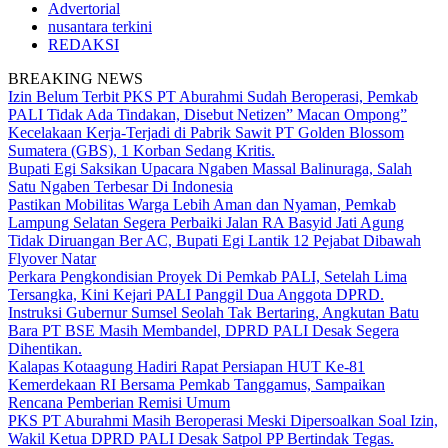
Advertorial
nusantara terkini
REDAKSI
BREAKING NEWS
Izin Belum Terbit PKS PT Aburahmi Sudah Beroperasi, Pemkab
PALI Tidak Ada Tindakan, Disebut Netizen” Macan Ompong”
Kecelakaan Kerja-Terjadi di Pabrik Sawit PT Golden Blossom
Sumatera (GBS), 1 Korban Sedang Kritis.
Bupati Egi Saksikan Upacara Ngaben Massal Balinuraga, Salah
Satu Ngaben Terbesar Di Indonesia
Pastikan Mobilitas Warga Lebih Aman dan Nyaman, Pemkab
Lampung Selatan Segera Perbaiki Jalan RA Basyid Jati Agung
Tidak Diruangan Ber AC, Bupati Egi Lantik 12 Pejabat Dibawah
Flyover Natar
Perkara Pengkondisian Proyek Di Pemkab PALI, Setelah Lima
Tersangka, Kini Kejari PALI Panggil Dua Anggota DPRD.
Instruksi Gubernur Sumsel Seolah Tak Bertaring, Angkutan Batu
Bara PT BSE Masih Membandel, DPRD PALI Desak Segera
Dihentikan.
Kalapas Kotaagung Hadiri Rapat Persiapan HUT Ke-81
Kemerdekaan RI Bersama Pemkab Tanggamus, Sampaikan
Rencana Pemberian Remisi Umum
PKS PT Aburahmi Masih Beroperasi Meski Dipersoalkan Soal Izin,
Wakil Ketua DPRD PALI Desak Satpol PP Bertindak Tegas.