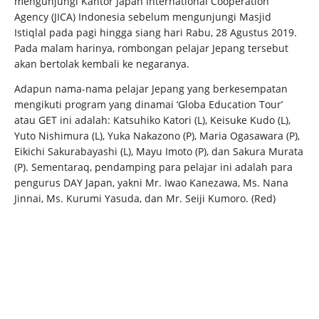
mengunjungi Kantor Japan International Cooperation
Agency (JICA) Indonesia sebelum mengunjungi Masjid
Istiqlal pada pagi hingga siang hari Rabu, 28 Agustus 2019.
Pada malam harinya, rombongan pelajar Jepang tersebut
akan bertolak kembali ke negaranya.
Adapun nama-nama pelajar Jepang yang berkesempatan
mengikuti program yang dinamai ‘Globa Education Tour’
atau GET ini adalah: Katsuhiko Katori (L), Keisuke Kudo (L),
Yuto Nishimura (L), Yuka Nakazono (P), Maria Ogasawara (P),
Eikichi Sakurabayashi (L), Mayu Imoto (P), dan Sakura Murata
(P). Sementaraq, pendamping para pelajar ini adalah para
pengurus DAY Japan, yakni Mr. Iwao Kanezawa, Ms. Nana
Jinnai, Ms. Kurumi Yasuda, dan Mr. Seiji Kumoro. (Red)