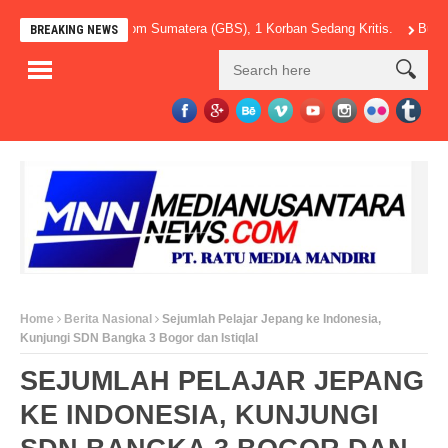
 PT Golden Blossom Sumatera (GBS), 1 Korban Sedang Kritis.
Bupati Egi S
BREAKING NEWS
Home
Berita Nasional
Sejumlah Pelajar Jepang ke Indonesia,
Kunjungi SDN Bangka 3 Bogor dan Istiqlal
SEJUMLAH PELAJAR JEPANG
KE INDONESIA, KUNJUNGI