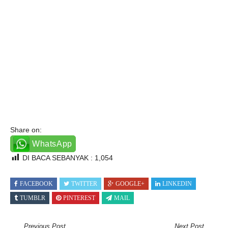
Share on:
WhatsApp
DI BACA SEBANYAK :
1,054
FACEBOOK
TWITTER
GOOGLE+
LINKEDIN
TUMBLR
PINTEREST
MAIL
Previous Post
Next Post