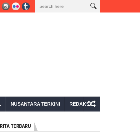
 Rapat Persiapan HUT Ke-81 Kemerdekaan RI Bersama Pemkab Tanggamus,
L
NUSANTARA TERKINI
REDAKSI
RITA TERBARU