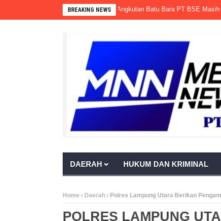
rnur Sumsel Seolah Tak Bertaring, Angkutan Batu Bara PT BSE Masih Memb
BREAKING NEWS
DAERAH
HUKUM DAN KRIMINAL
Home
Daerah
Polres Lampung Utara Berikan Pengam
POLRES LAMPUNG UTA