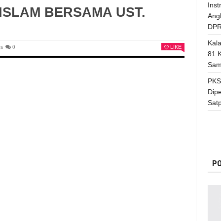
Inst
ISLAM BERSAMA UST.
Ang
DPR
Kal
ra
0
LIKE
81 
Sam
PKS
Dip
Satp
PO