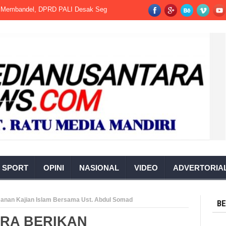
andel, DPRD PALI Desak Segera Dihentikan.
Kalapas Kotaagung Hadiri
SPORT
OPINI
NASIONAL
VIDEO
ADVERTORIA
anan Kajian Islam Bersama Ust. Abdul Somad
BE
RA BERIKAN