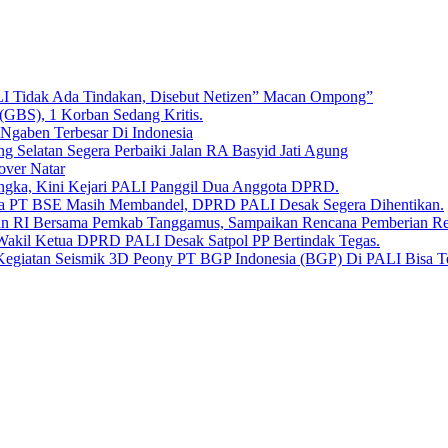
LI Tidak Ada Tindakan, Disebut Netizen” Macan Ompong”
 (GBS), 1 Korban Sedang Kritis.
 Ngaben Terbesar Di Indonesia
Selatan Segera Perbaiki Jalan RA Basyid Jati Agung
over Natar
angka, Kini Kejari PALI Panggil Dua Anggota DPRD.
Bara PT BSE Masih Membandel, DPRD PALI Desak Segera Dihentikan.
aan RI Bersama Pemkab Tanggamus, Sampaikan Rencana Pemberian 
 Wakil Ketua DPRD PALI Desak Satpol PP Bertindak Tegas.
Kegiatan Seismik 3D Peony PT BGP Indonesia (BGP) Di PALI Bisa T