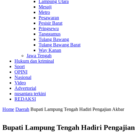
Lampung Utara
Mesuji
Metro
Pesawaran
Pesisir Barat
Pringsewu
Tanggamus
Tulang Bawang
Tulang Bawang Barat
Way Kanan
Jawa Tengah
Hukum dan kriminal
Sport
OPINI
Nasional
Video
Advertorial
nusantara terkini
REDAKSI
Home
Daerah
Bupati Lampung Tengah Hadiri Pengajian Akbar
Bupati Lampung Tengah Hadiri Pengajia