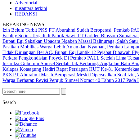
Advertorial
nusantara terkini
REDAKSI
BREAKING NEWS
Izin Belum Terbit PKS PT Aburahmi Sudah Beroperasi, Pemkab PA
Fatality Serius Terjadi di Pabrik Sawit PT Golden Blossom Sumatera
Bupati Egi Saksikan Upacara Ngaben Massal Balinuraga, Salah Satu
Pastikan Mobilitas Warga Lebih Aman dan Nyaman, Pemkab Lampung 
Tidak Diruangan Ber AC, Bupati Egi Lantik 12 Pejabat Dibawah Fly
Perkara Pengkondisian Proyek Di Pemkab PALI, Setelah Lima Ters
Instruksi Gubernur Sumsel Seolah Tak Bertaring, Angkutan Batu 
Kalapas Kotaagung Hadiri Rapat Persiapan HUT Ke-81 Kemerdek
PKS PT Aburahmi Masih Beroperasi Meski Dipersoalkan Soal Izin,
Warga Berharap Revisi Pergub Sumsel Nomor 40 Tahun 2017 Pada 
Search