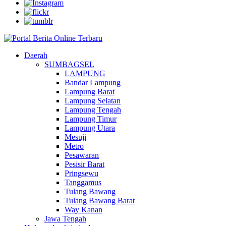
Daerah
SUMBAGSEL
LAMPUNG
Bandar Lampung
Lampung Barat
Lampung Selatan
Lampung Tengah
Lampung Timur
Lampung Utara
Mesuji
Metro
Pesawaran
Pesisir Barat
Pringsewu
Tanggamus
Tulang Bawang
Tulang Bawang Barat
Way Kanan
Jawa Tengah