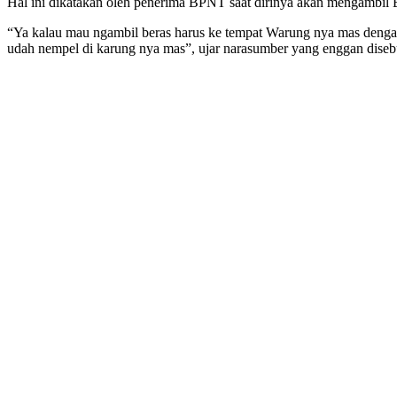
Hal ini dikatakan oleh penerima BPNT saat dirinya akan mengambi
“Ya kalau mau ngambil beras harus ke tempat Warung nya mas dengan 
udah nempel di karung nya mas”, ujar narasumber yang enggan dise