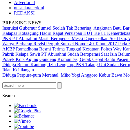
Advertorial
nusantara terkini
REDAKSI
BREAKING NEWS
Instruksi Gubernur Sumsel Seolah Tak Bertaring, Angkutan Batu 
Kalapas Kotaagung Hadiri Rapat Persiapan HUT Ke-81 Kemerdek
PKS PT Aburahmi Masih Beroperasi Meski Dipersoalkan Soal Izin,
Warga Berharap Revisi Pergub Sumsel Nomor 40 Tahun 2017 Pada 
AKBP Ramadhona Resmi Terima Tunggul Kesatuan Polres Way Kanan
Pabrik Kelapa Sawit PT Aburahmi Sudah Beroperasi Saat Izin Bel
Polsek Kota Agung Gandeng Komunitas, Gerak Cepat Bantu Pasi
Diduga Belum Kantongi Izin Lengkap, PKS Talang Ubi Sudah Berop
Iklan Kehilangan
Diduga Perpura-pura Merental, Miko Yogi Anggoro Kabur Bawa Mo
Search