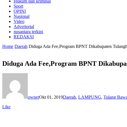
Hukum dan kriminal
Sport
OPINI
Nasional
Video
Advertorial
nusantara terkini
REDAKSI
Home
Daerah
Diduga Ada Fee,Program BPNT Dikabupaten Tulangb
Diduga Ada Fee,Program BPNT Dikabupat
owner
Okt 01, 2019
Daerah
,
LAMPUNG
,
Tulang Bawa
Like