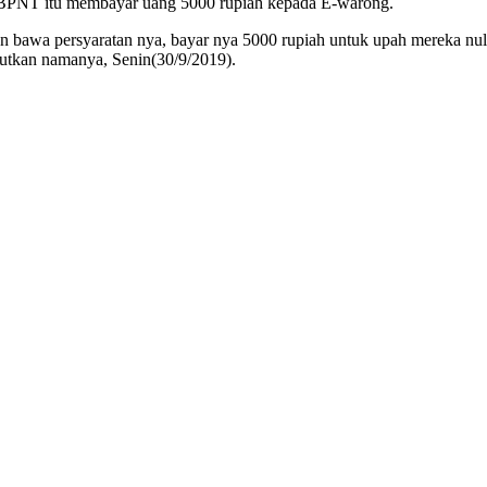
l BPNT itu membayar uang 5000 rupiah kepada E-warong.
bawa persyaratan nya, bayar nya 5000 rupiah untuk upah mereka nulis
butkan namanya, Senin(30/9/2019).