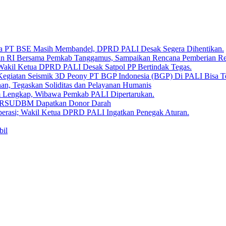
Bara PT BSE Masih Membandel, DPRD PALI Desak Segera Dihentikan.
aan RI Bersama Pemkab Tanggamus, Sampaikan Rencana Pemberian 
 Wakil Ketua DPRD PALI Desak Satpol PP Bertindak Tegas.
Kegiatan Seismik 3D Peony PT BGP Indonesia (BGP) Di PALI Bisa T
, Tegaskan Soliditas dan Pelayanan Humanis
um Lengkap, Wibawa Pemkab PALI Dipertarukan.
en RSUDBM Dapatkan Donor Darah
erasi; Wakil Ketua DPRD PALI Ingatkan Penegak Aturan.
bil