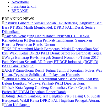
Advertorial
nusantara terkini
REDAKSI
BREAKING NEWS
Instruksi Gubernur Sumsel Seolah Tak Bertaring, Angkutan Batu
Bara PT BSE Masih Membandel, DPRD PALI Desak Segera
Dihentikan.
Kalapas Kotaagung Hadiri Rapat Persiapan HUT Ke-81
Kemerdekaan RI Bersama Pemkab Tanggamus, Sampaikan
Rencana Pemberian Remisi Umum
PKS PT Aburahmi Masih Beroperasi Meski Dipersoalkan Soal
Izin, Wakil Ketua DPRD PALI Desak Satpol PP Bertindak Tegas.
Warga Berharap Revisi Pergub Sumsel Nomor 40 Tahun 2017
Pada Kegiatan Seismik 3D Peony PT BGP Indonesia (BGP) Di
PALI Bisa Terwujud.
AKBP Ramadhona Resmi Terima Tunggul Kesatuan Polres Way
Kanan, Tegaskan Soliditas dan Pelayanan Humanis
Pabrik Kelapa Sawit PT Aburahmi Sudah Beroperasi Saat Izin
Belum Lengkap, Wibawa Pemkab PALI Dipertarukan.
Polsek Kota Agung Gandeng Komunitas, Gerak Cepat Bantu
Pasien RSUDBM Dapatkan Donor Darah
Diduga Belum Kantongi Izin Lengkap, PKS Talang Ubi Sudah
Beroperasi; Wakil Ketua DPRD PALI Ingatkan Penegak Aturan.
Iklan Kehilangan