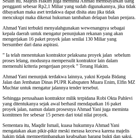
Selain itu, Majelis Hakim juga meminta Ahmad membayarkan uang
pengganti sebesar Rp2,1 Miliar yang sudah digunakannya, jika tidak
dibayarkan maka aset terdakwa dapat disita atau jika tidak
mencukupi maka dikenai hukuman tambahan delapan bulan penjara.
Ahmad Yani terbukti menyalahgunakan wewenangnya sebagai
kepala daerah untuk mengatur penunjukan rekanan yang akan
mengerjakan 16 paket proyek jalan senilai 130 Miliar yang
bersumber dari dana aspirasi.
” Ia telah menentukan kontraktor pelaksana proyek jalan sebelum
proses lelang, modusnya mempersulit kontraktor lain dalam
memenuhi kriteria pengerjaan proyek ” Terang Hakim.
Ahmad Yani menunjuk terdakwa lainnya, yakni Kepala Bidang
Jalan dan Jembatan Dinas PUPR Kabupaten Muara Enim, Elfin MZ
Muchtar untuk mengatur jalannya tender tersebut.
Sehingga perusahaan kontraktor milik terpidana Robi Okta Pahlevi
yang ditentukanya sejak awal berhasil mendapatkan 16 paket
proyek jalan, namun dalam prosesnya Ahmad Yani juga meminta
komitmen fee sebesar 15 persen dari total nilai proyek.
Sementara itu, Maqdir Ismail, kuasa hukumnya Ahmad Yani
mengatakan akan pikir-pikir meski merasa kecewa karena majelis
hakim tidak mempertimbangkan keabsahan barang bukti dan saksi.