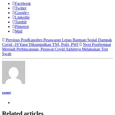
Facebook
Twitter
Google+
Linkedin
Tumblr
Pinterest
Mail
Previous Post
Kapolres Pesawaran Lepas Bantuan Sosial Dampak
Covid -19 Yang Dikumpulkan TNI, Polri, PWI
Next Post
Sempat
Menjadi Perbincangan, Perawat Covid Akhirnya Melakukan Test
Swab
owner
Related articles