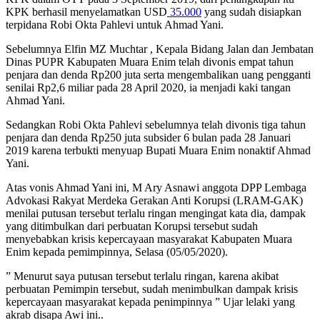
KPK berhasil menyelamatkan USD
35.000
yang sudah disiapkan
terpidana Robi Okta Pahlevi untuk Ahmad Yani.
Sebelumnya Elfin MZ Muchtar , Kepala Bidang Jalan dan Jembatan
Dinas PUPR Kabupaten Muara Enim telah divonis empat tahun
penjara dan denda Rp200 juta serta mengembalikan uang pengganti
senilai Rp2,6 miliar pada 28 April 2020, ia menjadi kaki tangan
Ahmad Yani.
Sedangkan Robi Okta Pahlevi sebelumnya telah divonis tiga tahun
penjara dan denda Rp250 juta subsider 6 bulan pada 28 Januari
2019 karena terbukti menyuap Bupati Muara Enim nonaktif Ahmad
Yani.
Atas vonis Ahmad Yani ini, M Ary Asnawi anggota DPP Lembaga
Advokasi Rakyat Merdeka Gerakan Anti Korupsi (LRAM-GAK)
menilai putusan tersebut terlalu ringan mengingat kata dia, dampak
yang ditimbulkan dari perbuatan Korupsi tersebut sudah
menyebabkan krisis kepercayaan masyarakat Kabupaten Muara
Enim kepada pemimpinnya, Selasa (05/05/2020).
” Menurut saya putusan tersebut terlalu ringan, karena akibat
perbuatan Pemimpin tersebut, sudah menimbulkan dampak krisis
kepercayaan masyarakat kepada penimpinnya ” Ujar lelaki yang
akrab disapa Awi ini..