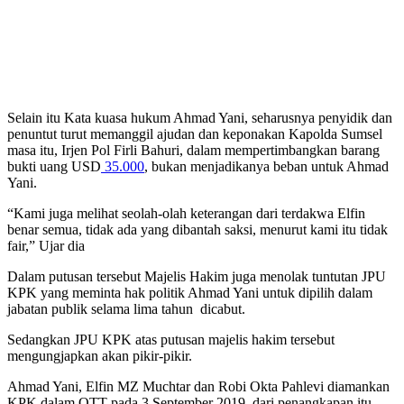
Selain itu Kata kuasa hukum Ahmad Yani, seharusnya penyidik dan
penuntut turut memanggil ajudan dan keponakan Kapolda Sumsel
masa itu, Irjen Pol Firli Bahuri, dalam mempertimbangkan barang
bukti uang USD
35.000
, bukan menjadikanya beban untuk Ahmad
Yani.
“Kami juga melihat seolah-olah keterangan dari terdakwa Elfin
benar semua, tidak ada yang dibantah saksi, menurut kami itu tidak
fair,” Ujar dia
Dalam putusan tersebut Majelis Hakim juga menolak tuntutan JPU
KPK yang meminta hak politik Ahmad Yani untuk dipilih dalam
jabatan publik selama lima tahun dicabut.
Sedangkan JPU KPK atas putusan majelis hakim tersebut
mengungjapkan akan pikir-pikir.
Ahmad Yani, Elfin MZ Muchtar dan Robi Okta Pahlevi diamankan
KPK dalam OTT pada 3 September 2019, dari penangkapan itu