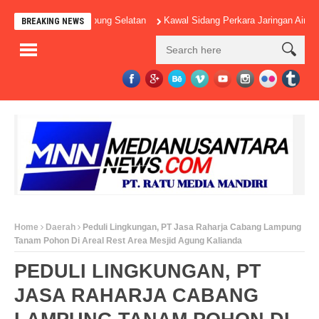
 Sekolah di Lampung Selatan
Kawal Sidang Perkara Jaringan Air Lemut
BREAKING NEWS
Home
Daerah
Peduli Lingkungan, PT Jasa Raharja Cabang Lampung
Tanam Pohon Di Areal Rest Area Mesjid Agung Kalianda
PEDULI LINGKUNGAN, PT
JASA RAHARJA CABANG