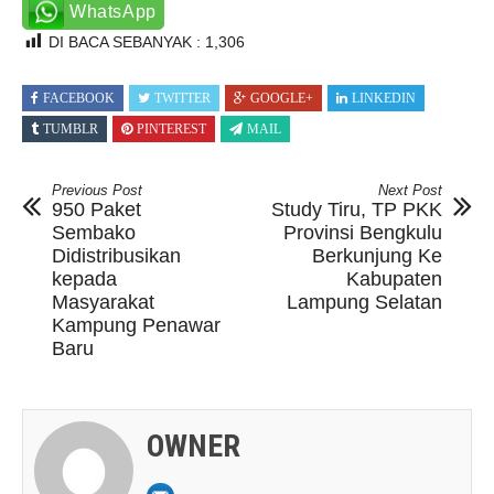
WhatsApp
DI BACA SEBANYAK :
1,306
FACEBOOK
TWITTER
GOOGLE+
LINKEDIN
TUMBLR
PINTEREST
MAIL
Previous Post
Next Post
950 Paket
Study Tiru, TP PKK
Sembako
Provinsi Bengkulu
Didistribusikan
Berkunjung Ke
kepada
Kabupaten
Masyarakat
Lampung Selatan
Kampung Penawar
Baru
OWNER