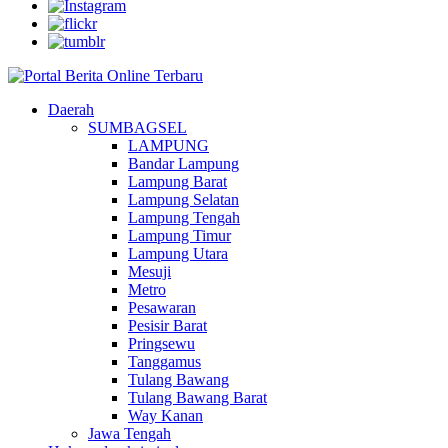
Daerah
SUMBAGSEL
LAMPUNG
Bandar Lampung
Lampung Barat
Lampung Selatan
Lampung Tengah
Lampung Timur
Lampung Utara
Mesuji
Metro
Pesawaran
Pesisir Barat
Pringsewu
Tanggamus
Tulang Bawang
Tulang Bawang Barat
Way Kanan
Jawa Tengah