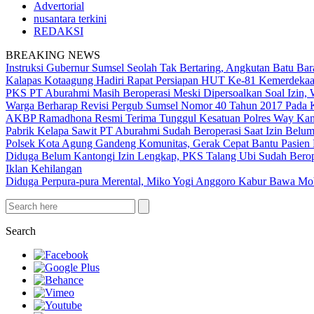
Advertorial
nusantara terkini
REDAKSI
BREAKING NEWS
Instruksi Gubernur Sumsel Seolah Tak Bertaring, Angkutan Batu 
Kalapas Kotaagung Hadiri Rapat Persiapan HUT Ke-81 Kemerdek
PKS PT Aburahmi Masih Beroperasi Meski Dipersoalkan Soal Izin,
Warga Berharap Revisi Pergub Sumsel Nomor 40 Tahun 2017 Pada 
AKBP Ramadhona Resmi Terima Tunggul Kesatuan Polres Way Kanan
Pabrik Kelapa Sawit PT Aburahmi Sudah Beroperasi Saat Izin Bel
Polsek Kota Agung Gandeng Komunitas, Gerak Cepat Bantu Pasi
Diduga Belum Kantongi Izin Lengkap, PKS Talang Ubi Sudah Berop
Iklan Kehilangan
Diduga Perpura-pura Merental, Miko Yogi Anggoro Kabur Bawa Mo
Search