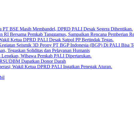
Bara PT BSE Masih Membandel, DPRD PALI Desak Segera Dihentikan.
aan RI Bersama Pemkab Tanggamus, Sampaikan Rencana Pemberian 
 Wakil Ketua DPRD PALI Desak Satpol PP Bertindak Tegas.
Kegiatan Seismik 3D Peony PT BGP Indonesia (BGP) Di PALI Bisa T
, Tegaskan Soliditas dan Pelayanan Humanis
um Lengkap, Wibawa Pemkab PALI Dipertarukan.
en RSUDBM Dapatkan Donor Darah
erasi; Wakil Ketua DPRD PALI Ingatkan Penegak Aturan.
bil