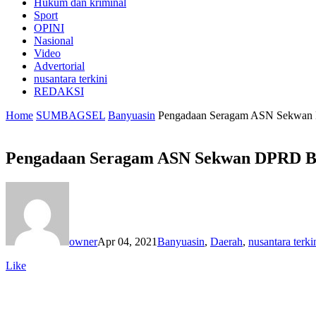
Hukum dan kriminal
Sport
OPINI
Nasional
Video
Advertorial
nusantara terkini
REDAKSI
Home
SUMBAGSEL
Banyuasin
Pengadaan Seragam ASN Sekwan 
Pengadaan Seragam ASN Sekwan DPRD Ba
owner
Apr 04, 2021
Banyuasin
,
Daerah
,
nusantara terki
Like