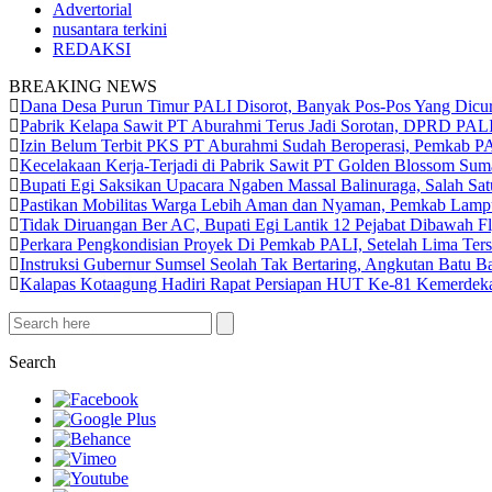
Advertorial
nusantara terkini
REDAKSI
BREAKING NEWS
Dana Desa Purun Timur PALI Disorot, Banyak Pos-Pos Yang Dicur
Pabrik Kelapa Sawit PT Aburahmi Terus Jadi Sorotan, DPRD PALI 
Izin Belum Terbit PKS PT Aburahmi Sudah Beroperasi, Pemkab P
Kecelakaan Kerja-Terjadi di Pabrik Sawit PT Golden Blossom Suma
Bupati Egi Saksikan Upacara Ngaben Massal Balinuraga, Salah Sat
Pastikan Mobilitas Warga Lebih Aman dan Nyaman, Pemkab Lampun
Tidak Diruangan Ber AC, Bupati Egi Lantik 12 Pejabat Dibawah Fl
Perkara Pengkondisian Proyek Di Pemkab PALI, Setelah Lima Ter
Instruksi Gubernur Sumsel Seolah Tak Bertaring, Angkutan Bat
Kalapas Kotaagung Hadiri Rapat Persiapan HUT Ke-81 Kemerde
Search