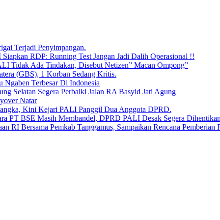
igai Terjadi Penyimpangan.
Siapkan RDP: Running Test Jangan Jadi Dalih Operasional !!
ALI Tidak Ada Tindakan, Disebut Netizen” Macan Ompong”
tera (GBS), 1 Korban Sedang Kritis.
u Ngaben Terbesar Di Indonesia
g Selatan Segera Perbaiki Jalan RA Basyid Jati Agung
yover Natar
sangka, Kini Kejari PALI Panggil Dua Anggota DPRD.
u Bara PT BSE Masih Membandel, DPRD PALI Desak Segera Dihentikan
kaan RI Bersama Pemkab Tanggamus, Sampaikan Rencana Pemberian