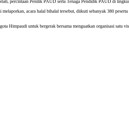
iati, percintaan Penilik PAUD serta Tenaga Pendidik PAUD di lingk
laporkan, acara halal bihalal tersebut, diikuti sebanyak 380 peser
gota Himpaudi untuk bergerak bersama menguatkan organisasi satu visi 