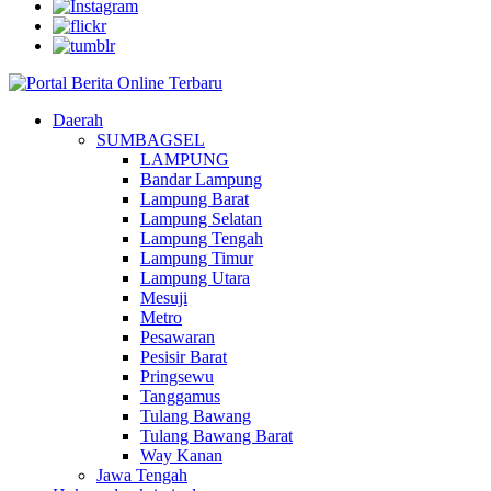
Daerah
SUMBAGSEL
LAMPUNG
Bandar Lampung
Lampung Barat
Lampung Selatan
Lampung Tengah
Lampung Timur
Lampung Utara
Mesuji
Metro
Pesawaran
Pesisir Barat
Pringsewu
Tanggamus
Tulang Bawang
Tulang Bawang Barat
Way Kanan
Jawa Tengah