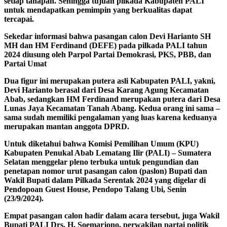
setiap tahapan. Sehingga tujuan pilkada Kabupaten PALI
untuk mendapatkan pemimpin yang berkualitas dapat
tercapai.
Sekedar informasi bahwa pasangan calon Devi Harianto SH
MH dan HM Ferdinand (DEFE) pada pilkada PALI tahun
2024 diusung oleh Parpol Partai Demokrasi, PKS, PBB, dan
Partai Umat
Dua figur ini merupakan putera asli Kabupaten PALI, yakni,
Devi Harianto berasal dari Desa Karang Agung Kecamatan
Abab, sedangkan HM Ferdinand merupakan putera dari Desa
Lunas Jaya Kecamatan Tanah Abang. Kedua orang ini sama –
sama sudah memiliki pengalaman yang luas karena keduanya
merupakan mantan anggota DPRD.
Untuk diketahui bahwa Komisi Pemilihan Umum (KPU)
Kabupaten Penukal Abab Lematang Ilir (PALI) – Sumatera
Selatan menggelar pleno terbuka untuk pengundian dan
penetapan nomor urut pasangan calon (paslon) Bupati dan
Wakil Bupati dalam Pilkada Serentak 2024 yang digelar di
Pendopoan Guest House, Pendopo Talang Ubi, Senin
(23/9/2024).
Empat pasangan calon hadir dalam acara tersebut, juga Wakil
Bupati PALI Drs. H. Soemarjono, perwakilan partai politik