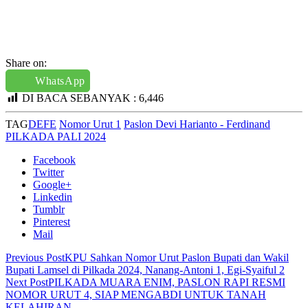
Share on:
WhatsApp
DI BACA SEBANYAK :
6,446
TAG
DEFE
Nomor Urut 1
Paslon Devi Harianto - Ferdinand
PILKADA PALI 2024
Facebook
Twitter
Google+
Linkedin
Tumblr
Pinterest
Mail
Previous Post
KPU Sahkan Nomor Urut Paslon Bupati dan Wakil
Bupati Lamsel di Pilkada 2024, Nanang-Antoni 1, Egi-Syaiful 2
Next Post
PILKADA MUARA ENIM, PASLON RAPI RESMI
NOMOR URUT 4, SIAP MENGABDI UNTUK TANAH
KELAHIRAN.