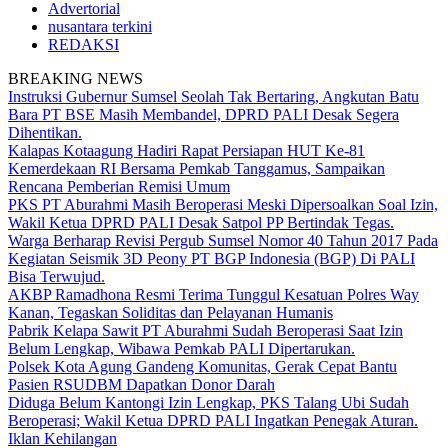
Advertorial
nusantara terkini
REDAKSI
BREAKING NEWS
Instruksi Gubernur Sumsel Seolah Tak Bertaring, Angkutan Batu
Bara PT BSE Masih Membandel, DPRD PALI Desak Segera
Dihentikan.
Kalapas Kotaagung Hadiri Rapat Persiapan HUT Ke-81
Kemerdekaan RI Bersama Pemkab Tanggamus, Sampaikan
Rencana Pemberian Remisi Umum
PKS PT Aburahmi Masih Beroperasi Meski Dipersoalkan Soal Izin,
Wakil Ketua DPRD PALI Desak Satpol PP Bertindak Tegas.
Warga Berharap Revisi Pergub Sumsel Nomor 40 Tahun 2017 Pada
Kegiatan Seismik 3D Peony PT BGP Indonesia (BGP) Di PALI
Bisa Terwujud.
AKBP Ramadhona Resmi Terima Tunggul Kesatuan Polres Way
Kanan, Tegaskan Soliditas dan Pelayanan Humanis
Pabrik Kelapa Sawit PT Aburahmi Sudah Beroperasi Saat Izin
Belum Lengkap, Wibawa Pemkab PALI Dipertarukan.
Polsek Kota Agung Gandeng Komunitas, Gerak Cepat Bantu
Pasien RSUDBM Dapatkan Donor Darah
Diduga Belum Kantongi Izin Lengkap, PKS Talang Ubi Sudah
Beroperasi; Wakil Ketua DPRD PALI Ingatkan Penegak Aturan.
Iklan Kehilangan