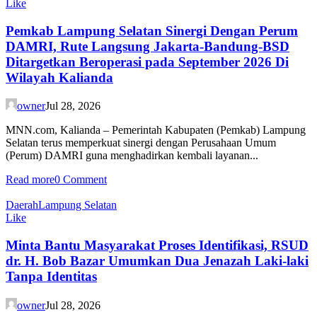
Like
Pemkab Lampung Selatan Sinergi Dengan Perum
DAMRI, Rute Langsung Jakarta-Bandung-BSD
Ditargetkan Beroperasi pada September 2026 Di
Wilayah Kalianda
owner
Jul 28, 2026
MNN.com, Kalianda – Pemerintah Kabupaten (Pemkab) Lampung
Selatan terus memperkuat sinergi dengan Perusahaan Umum
(Perum) DAMRI guna menghadirkan kembali layanan...
Read more
0 Comment
Daerah
Lampung Selatan
Like
Minta Bantu Masyarakat Proses Identifikasi, RSUD
dr. H. Bob Bazar Umumkan Dua Jenazah Laki-laki
Tanpa Identitas
owner
Jul 28, 2026