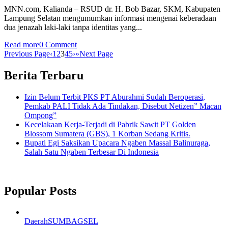
MNN.com, Kalianda – RSUD dr. H. Bob Bazar, SKM, Kabupaten
Lampung Selatan mengumumkan informasi mengenai keberadaan
dua jenazah laki-laki tanpa identitas yang...
Read more
0 Comment
Previous Page
‹
1
2
3
4
5
›
»
Next Page
Berita Terbaru
Izin Belum Terbit PKS PT Aburahmi Sudah Beroperasi,
Pemkab PALI Tidak Ada Tindakan, Disebut Netizen” Macan
Ompong”
Kecelakaan Kerja-Terjadi di Pabrik Sawit PT Golden
Blossom Sumatera (GBS), 1 Korban Sedang Kritis.
Bupati Egi Saksikan Upacara Ngaben Massal Balinuraga,
Salah Satu Ngaben Terbesar Di Indonesia
Popular Posts
Daerah
SUMBAGSEL