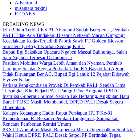
Advertorial
nusantara terkini
REDAKSI
BREAKING NEWS
Izin Belum Terbit PKS PT Aburahmi Sudah Beroperasi, Pemkab
PALI Tidak Ada Tindakan, Disebut Netizen” Macan Ompong”
Kecelakaan Kerja-Terjadi di Pabrik Sawit PT Golden Blossom
Sumatera (GBS), 1 Korban Sedang Kritis.
Bupati Egi Saksikan Upacara Ngaben Massal Balinuraga, Salah
Satu Ngaben Terbesar Di Indonesia
Pastikan Mobilitas Warga Lebih Aman dan Nyaman, Pemkab
Lampung Selatan Segera Perbaiki Jalan RA Basyid Jati Agung
Tidak Diruangan Ber AC, Bupati Egi Lantik 12 Pejabat Dibawah
Flyover Natar
Perkara Pengkondisian Proyek Di Pemkab PALI, Setelah Lima
Tersangka, Kini Kejari PALI Panggil Dua Anggota DPRD.
Instruksi Gubernur Sumsel Seolah Tak Bertaring, Angkutan Batu
Bara PT BSE Masih Membandel, DPRD PALI Desak Segera
Dihentikan.
Kalapas Kotaagung Hadiri Rapat Persiapan HUT Ke-81
Kemerdekaan RI Bersama Pemkab Tanggamus, Sampaikan
Rencana Pemberian Remisi Umum
PKS PT Aburahmi Masih Beroperasi Meski Dipersoalkan Soal Izin,
Wakil Ketua DPRD PALI Desak Satpol PP Bertindak Tegas.