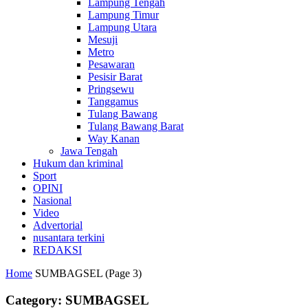
Lampung Tengah
Lampung Timur
Lampung Utara
Mesuji
Metro
Pesawaran
Pesisir Barat
Pringsewu
Tanggamus
Tulang Bawang
Tulang Bawang Barat
Way Kanan
Jawa Tengah
Hukum dan kriminal
Sport
OPINI
Nasional
Video
Advertorial
nusantara terkini
REDAKSI
Home
SUMBAGSEL
(Page 3)
Category: SUMBAGSEL