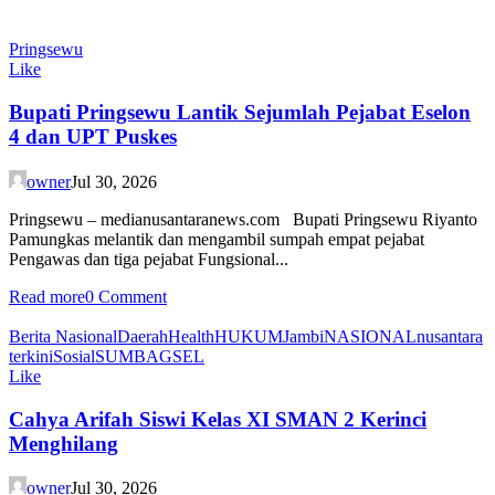
Pringsewu
Like
Bupati Pringsewu Lantik Sejumlah Pejabat Eselon
4 dan UPT Puskes
owner
Jul 30, 2026
Pringsewu – medianusantaranews.com Bupati Pringsewu Riyanto
Pamungkas melantik dan mengambil sumpah empat pejabat
Pengawas dan tiga pejabat Fungsional...
Read more
0 Comment
Berita Nasional
Daerah
Health
HUKUM
Jambi
NASIONAL
nusantara
terkini
Sosial
SUMBAGSEL
Like
Cahya Arifah Siswi Kelas XI SMAN 2 Kerinci
Menghilang
owner
Jul 30, 2026