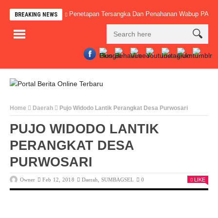
Penetapan Tersangka Dan Penahanan Wabup PALI, Iw
BREAKING NEWS
Home
Daerah
Pujo Widodo Lantik Perangkat Desa Purwosari
PUJO WIDODO LANTIK
PERANGKAT DESA
PURWOSARI
Owner
Feb 12, 2018
Daerah
,
SUMBAGSEL
0
LIKE