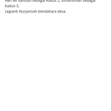
Hari Ali Santoso sebagai Kadus 2, Suhardiman sebagai
Kadus 3,
Legianti Nurjannah bendahara desa.