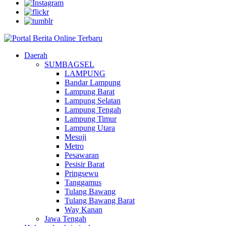
Daerah
SUMBAGSEL
LAMPUNG
Bandar Lampung
Lampung Barat
Lampung Selatan
Lampung Tengah
Lampung Timur
Lampung Utara
Mesuji
Metro
Pesawaran
Pesisir Barat
Pringsewu
Tanggamus
Tulang Bawang
Tulang Bawang Barat
Way Kanan
Jawa Tengah