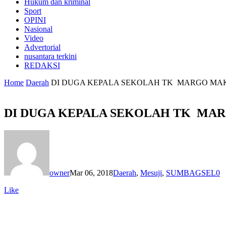
Hukum dan kriminal
Sport
OPINI
Nasional
Video
Advertorial
nusantara terkini
REDAKSI
Home
Daerah
DI DUGA KEPALA SEKOLAH TK MARGO M
DI DUGA KEPALA SEKOLAH TK MA
owner
Mar 06, 2018
Daerah
,
Mesuji
,
SUMBAGSEL
0
Like