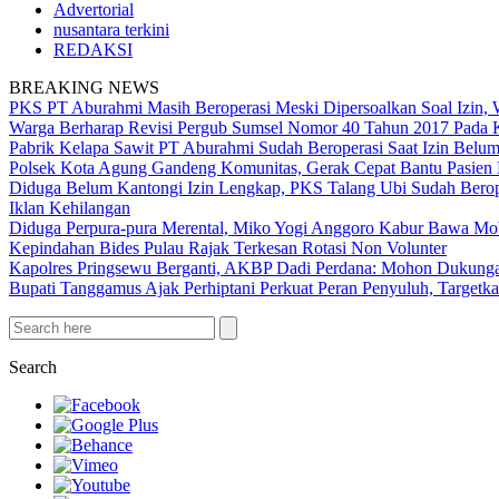
Advertorial
nusantara terkini
REDAKSI
BREAKING NEWS
PKS PT Aburahmi Masih Beroperasi Meski Dipersoalkan Soal Izin,
Warga Berharap Revisi Pergub Sumsel Nomor 40 Tahun 2017 Pada 
Pabrik Kelapa Sawit PT Aburahmi Sudah Beroperasi Saat Izin Bel
Polsek Kota Agung Gandeng Komunitas, Gerak Cepat Bantu Pasi
Diduga Belum Kantongi Izin Lengkap, PKS Talang Ubi Sudah Berop
Iklan Kehilangan
Diduga Perpura-pura Merental, Miko Yogi Anggoro Kabur Bawa Mo
Kepindahan Bides Pulau Rajak Terkesan Rotasi Non Volunter
Kapolres Pringsewu Berganti, AKBP Dadi Perdana: Mohon Dukung
Bupati Tanggamus Ajak Perhiptani Perkuat Peran Penyuluh, Targetka
Search