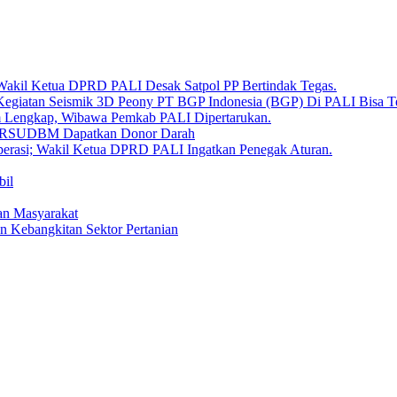
 Wakil Ketua DPRD PALI Desak Satpol PP Bertindak Tegas.
Kegiatan Seismik 3D Peony PT BGP Indonesia (BGP) Di PALI Bisa T
um Lengkap, Wibawa Pemkab PALI Dipertarukan.
en RSUDBM Dapatkan Donor Darah
erasi; Wakil Ketua DPRD PALI Ingatkan Penegak Aturan.
bil
an Masyarakat
n Kebangkitan Sektor Pertanian