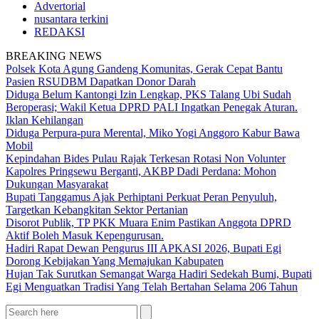
Advertorial
nusantara terkini
REDAKSI
BREAKING NEWS
Polsek Kota Agung Gandeng Komunitas, Gerak Cepat Bantu
Pasien RSUDBM Dapatkan Donor Darah
Diduga Belum Kantongi Izin Lengkap, PKS Talang Ubi Sudah
Beroperasi; Wakil Ketua DPRD PALI Ingatkan Penegak Aturan.
Iklan Kehilangan
Diduga Perpura-pura Merental, Miko Yogi Anggoro Kabur Bawa
Mobil
Kepindahan Bides Pulau Rajak Terkesan Rotasi Non Volunter
Kapolres Pringsewu Berganti, AKBP Dadi Perdana: Mohon
Dukungan Masyarakat
Bupati Tanggamus Ajak Perhiptani Perkuat Peran Penyuluh,
Targetkan Kebangkitan Sektor Pertanian
Disorot Publik, TP PKK Muara Enim Pastikan Anggota DPRD
Aktif Boleh Masuk Kepengurusan.
Hadiri Rapat Dewan Pengurus III APKASI 2026, Bupati Egi
Dorong Kebijakan Yang Memajukan Kabupaten
Hujan Tak Surutkan Semangat Warga Hadiri Sedekah Bumi, Bupati
Egi Menguatkan Tradisi Yang Telah Bertahan Selama 206 Tahun