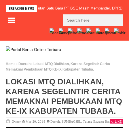
ak Bertaring, Angkutan Batu Bara PT BSE Masih Membandel, DPRD PALI Des
BREAKING NEWS
Home
Daerah
Lokasi MTQ Dialihkan, Karena Segelintir Cerita
Memaknai Pembukaan MTQ KE-IX Kabupaten Tubaba.
LOKASI MTQ DIALIHKAN,
KARENA SEGELINTIR CERITA
MEMAKNAI PEMBUKAAN MTQ
KE-IX KABUPATEN TUBABA.
Owner
Mar 20, 2018
Daerah
,
SUMBAGSEL
,
Tulang Bawang Barat
LIKE
0