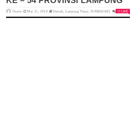
KE – 54 PROVINSI LAMPUNG
Owner
Mar 21, 2018
Daerah
,
Lampung Timur
,
SUMBAGSEL
0
LIKE