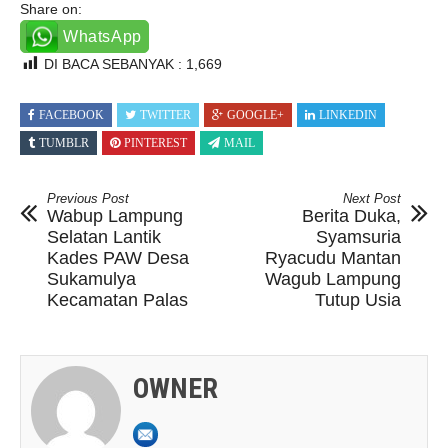
Share on:
WhatsApp
DI BACA SEBANYAK :
1,669
FACEBOOK
TWITTER
GOOGLE+
LINKEDIN
TUMBLR
PINTEREST
MAIL
Previous Post
Next Post
Wabup Lampung
Berita Duka,
Selatan Lantik
Syamsuria
Kades PAW Desa
Ryacudu Mantan
Sukamulya
Wagub Lampung
Kecamatan Palas
Tutup Usia
OWNER