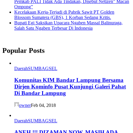
Pemkab PALI Tidak Ada Tindakan, Disebut Netizen” Macan
Ompong”
Kecelakaan Kerja-Terjadi di Pabrik Sawit PT Golden
Blossom Sumatera (GBS), 1 Korban Sedang Kritis.
Bupati Egi Saksikan Upacara Ngaben Massal Balinuraga,
Salah Satu Ngaben Terbesar Di Indonesia
Popular Posts
Daerah
SUMBAGSEL
Komunitas KIM Bandar Lampung Bersama
Dirjen Kominfo Pusat Kunjungi Galeri Pahat
Di Bandar Lampung
owner
Feb 04, 2018
Daerah
SUMBAGSEL
ANEH !!! DIZAMAN NOW, MASIH ADA