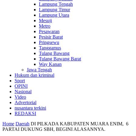
Lampung Tengah
Lampung Timur
Lampung Utara
Mesuji
Metro
Pesawaran
Pesisir Barat
Pringsewu
Tanggamus
Tulang Bawang
Tulang Bawang Barat
Way Kanan
Jawa Tengah
Hukum dan kriminal
Sport
OPINI
Nasional
Video
Advertorial
nusantara terkini
REDAKSI
Home
Daerah
DI PILKADA KABUPATEN MUARA ENIM, 6
PARTAI DUKUNG SBH, BEGINI ALASANNYA.