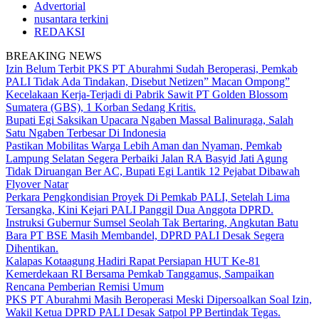
Advertorial
nusantara terkini
REDAKSI
BREAKING NEWS
Izin Belum Terbit PKS PT Aburahmi Sudah Beroperasi, Pemkab
PALI Tidak Ada Tindakan, Disebut Netizen” Macan Ompong”
Kecelakaan Kerja-Terjadi di Pabrik Sawit PT Golden Blossom
Sumatera (GBS), 1 Korban Sedang Kritis.
Bupati Egi Saksikan Upacara Ngaben Massal Balinuraga, Salah
Satu Ngaben Terbesar Di Indonesia
Pastikan Mobilitas Warga Lebih Aman dan Nyaman, Pemkab
Lampung Selatan Segera Perbaiki Jalan RA Basyid Jati Agung
Tidak Diruangan Ber AC, Bupati Egi Lantik 12 Pejabat Dibawah
Flyover Natar
Perkara Pengkondisian Proyek Di Pemkab PALI, Setelah Lima
Tersangka, Kini Kejari PALI Panggil Dua Anggota DPRD.
Instruksi Gubernur Sumsel Seolah Tak Bertaring, Angkutan Batu
Bara PT BSE Masih Membandel, DPRD PALI Desak Segera
Dihentikan.
Kalapas Kotaagung Hadiri Rapat Persiapan HUT Ke-81
Kemerdekaan RI Bersama Pemkab Tanggamus, Sampaikan
Rencana Pemberian Remisi Umum
PKS PT Aburahmi Masih Beroperasi Meski Dipersoalkan Soal Izin,
Wakil Ketua DPRD PALI Desak Satpol PP Bertindak Tegas.