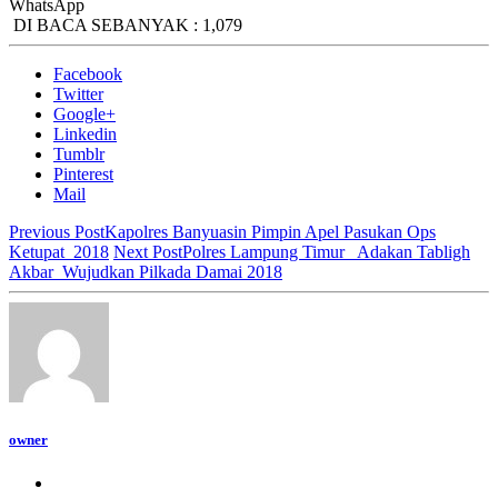
WhatsApp
DI BACA SEBANYAK :
1,079
Facebook
Twitter
Google+
Linkedin
Tumblr
Pinterest
Mail
Previous Post
Kapolres Banyuasin Pimpin Apel Pasukan Ops
Ketupat 2018
Next Post
Polres Lampung Timur Adakan Tabligh
Akbar Wujudkan Pilkada Damai 2018
owner