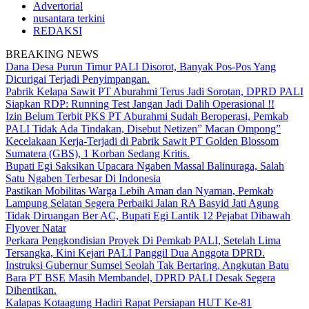
Advertorial
nusantara terkini
REDAKSI
BREAKING NEWS
Dana Desa Purun Timur PALI Disorot, Banyak Pos-Pos Yang
Dicurigai Terjadi Penyimpangan.
Pabrik Kelapa Sawit PT Aburahmi Terus Jadi Sorotan, DPRD PALI
Siapkan RDP: Running Test Jangan Jadi Dalih Operasional !!
Izin Belum Terbit PKS PT Aburahmi Sudah Beroperasi, Pemkab
PALI Tidak Ada Tindakan, Disebut Netizen” Macan Ompong”
Kecelakaan Kerja-Terjadi di Pabrik Sawit PT Golden Blossom
Sumatera (GBS), 1 Korban Sedang Kritis.
Bupati Egi Saksikan Upacara Ngaben Massal Balinuraga, Salah
Satu Ngaben Terbesar Di Indonesia
Pastikan Mobilitas Warga Lebih Aman dan Nyaman, Pemkab
Lampung Selatan Segera Perbaiki Jalan RA Basyid Jati Agung
Tidak Diruangan Ber AC, Bupati Egi Lantik 12 Pejabat Dibawah
Flyover Natar
Perkara Pengkondisian Proyek Di Pemkab PALI, Setelah Lima
Tersangka, Kini Kejari PALI Panggil Dua Anggota DPRD.
Instruksi Gubernur Sumsel Seolah Tak Bertaring, Angkutan Batu
Bara PT BSE Masih Membandel, DPRD PALI Desak Segera
Dihentikan.
Kalapas Kotaagung Hadiri Rapat Persiapan HUT Ke-81