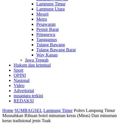
Lampung Timur
Lampung Utara
Mesuji
Metro
Pesawaran
Pesisir Barat
Pringsewu
Tanggamus
Tulang Bawang
Tulang Bawang Barat
Way Kanan
Jawa Tengah
Hukum dan kriminal
Sport
OPINI
Nasional
Video
Advertorial
nusantara terkini
REDAKSI
Home
SUMBAGSEL
Lampung Timur
Polres Lampung Timur
Musnahkan Ribuan botol minuman keras (Miras) Dan minuman
keras tradisional jenis Tuak