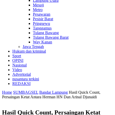
Lampung Utara
Mesuji
Metro
Pesawaran
Pesisir Barat
Pringsewu
Tanggamus
Tulang Bawang
Tulang Bawang Barat
Way Kanan
Jawa Tengah
Hukum dan kriminal
Sport
OPINI
Nasional
Video
Advertorial
nusantara terkini
REDAKSI
Home
SUMBAGSEL
Bandar Lampung
Hasil Quick Count,
Persaingan Ketat Antara Herman HN Dan Arinal Djunaidi
Hasil Quick Count, Persaingan Ketat