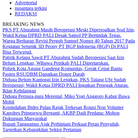
Advertorial
nusantara terkini
REDAKSI
BREAKING NEWS
PKS PT Aburahmi Masih Beroperasi Meski Dipersoalkan Soal Izin,
Wakil Ketua DPRD PALI Desak Satpol PP Bertindak Tegas.
Warga Berharap Revisi Pergub Sumsel Nomor 40 Tahun 2017 Pada
Kegiatan Seismik 3D Peony PT BGP Indonesia (BGP) Di PALI
Bisa Terwujud.
Pabrik Kelapa Sawit PT Aburahmi Sudah Beroperasi Saat Izin
Belum Lengkap, Wibawa Pemkab PALI Dipertarukan.
Polsek Kota Agung Gandeng Komunitas, Gerak Cepat Bantu
Pasien RSUDBM Dapatkan Donor Darah
Diduga Belum Kantongi Izin Lengkap, PKS Talang Ubi Sudah
Beroperasi; Wakil Ketua DPRD PALI Ingatkan Penegak Aturan.
Iklan Kehilangan
Diduga Perpura-pura Merental, Miko Yogi Anggoro Kabur Bawa
Mobil
Kepindahan Bides Pulau Rajak Terkesan Rotasi Non Volunter
Kapolres Pringsewu Berganti, AKBP Dadi Perdana: Mohon
Dukungan Masyarakat
Bupati Tanggamus Ajak Perhiptani Perkuat Peran Penyuluh,
Targetkan Kebangkitan Sektor Pertanian