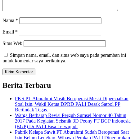
Nama
*
Email
*
Situs Web
Simpan nama, email, dan situs web saya pada peramban ini
untuk komentar saya berikutnya.
Berita Terbaru
PKS PT Aburahmi Masih Beroperasi Meski Dipersoalkan
Soal Izin, Wakil Ketua DPRD PALI Desak Satpol PP
Bertindak Tegas.
Warga Berharap Revisi Pergub Sumsel Nomor 40 Tahun
2017 Pada Kegiatan Seismik 3D Peony PT BGP Indonesia
(BGP) Di PALI Bisa Terwujud.
Pabrik Kelapa Sawit PT Aburahmi Sudah Beroperasi Saat
Izin Belum Lengkap, Wibawa Pemkab PALI Dipertarukan.