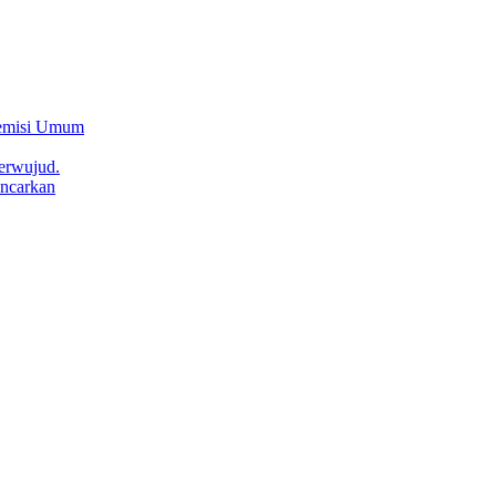
Remisi Umum
erwujud.
ncarkan