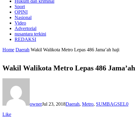
Hukum dan kriminal
Sport
OPINI
Nasional
Video
Advertorial
nusantara terkini
REDAKSI
Home
Daerah
Wakil Walikota Metro Lepas 486 Jama’ah haji
Wakil Walikota Metro Lepas 486 Jama’ah 
owner
Jul 23, 2018
Daerah
,
Metro
,
SUMBAGSEL
0
Like