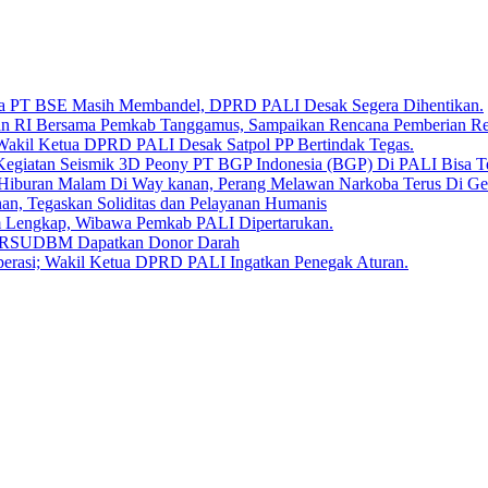
Bara PT BSE Masih Membandel, DPRD PALI Desak Segera Dihentikan.
aan RI Bersama Pemkab Tanggamus, Sampaikan Rencana Pemberian 
 Wakil Ketua DPRD PALI Desak Satpol PP Bertindak Tegas.
Kegiatan Seismik 3D Peony PT BGP Indonesia (BGP) Di PALI Bisa T
iburan Malam Di Way kanan, Perang Melawan Narkoba Terus Di Ge
, Tegaskan Soliditas dan Pelayanan Humanis
um Lengkap, Wibawa Pemkab PALI Dipertarukan.
en RSUDBM Dapatkan Donor Darah
erasi; Wakil Ketua DPRD PALI Ingatkan Penegak Aturan.