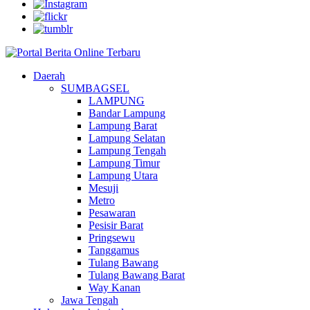
Daerah
SUMBAGSEL
LAMPUNG
Bandar Lampung
Lampung Barat
Lampung Selatan
Lampung Tengah
Lampung Timur
Lampung Utara
Mesuji
Metro
Pesawaran
Pesisir Barat
Pringsewu
Tanggamus
Tulang Bawang
Tulang Bawang Barat
Way Kanan
Jawa Tengah