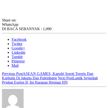
Share on:
WhatsApp
DI BACA SEBANYAK :
1,090
Facebook
Twitter
Google+
Linkedin
Tumblr
Pinterest
Mail
Previous Post
ASEAN GAMES, Kapolri Soroti Teroris Dan
Karhutla Di Jakarta Dan Palembang
Next Post
Lantik Sejumlah
Pejabat Eselon II, Ini Harapan Herman HN