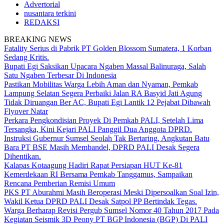
Advertorial
nusantara terkini
REDAKSI
BREAKING NEWS
Fatality Serius di Pabrik PT Golden Blossom Sumatera, 1 Korban
Sedang Kritis.
Bupati Egi Saksikan Upacara Ngaben Massal Balinuraga, Salah
Satu Ngaben Terbesar Di Indonesia
Pastikan Mobilitas Warga Lebih Aman dan Nyaman, Pemkab
Lampung Selatan Segera Perbaiki Jalan RA Basyid Jati Agung
Tidak Diruangan Ber AC, Bupati Egi Lantik 12 Pejabat Dibawah
Flyover Natar
Perkara Pengkondisian Proyek Di Pemkab PALI, Setelah Lima
Tersangka, Kini Kejari PALI Panggil Dua Anggota DPRD.
Instruksi Gubernur Sumsel Seolah Tak Bertaring, Angkutan Batu
Bara PT BSE Masih Membandel, DPRD PALI Desak Segera
Dihentikan.
Kalapas Kotaagung Hadiri Rapat Persiapan HUT Ke-81
Kemerdekaan RI Bersama Pemkab Tanggamus, Sampaikan
Rencana Pemberian Remisi Umum
PKS PT Aburahmi Masih Beroperasi Meski Dipersoalkan Soal Izin,
Wakil Ketua DPRD PALI Desak Satpol PP Bertindak Tegas.
Warga Berharap Revisi Pergub Sumsel Nomor 40 Tahun 2017 Pada
Kegiatan Seismik 3D Peony PT BGP Indonesia (BGP) Di PALI