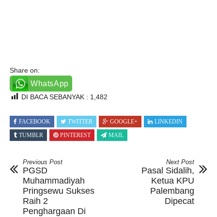
Share on:
WhatsApp
DI BACA SEBANYAK :
1,482
FACEBOOK
TWITTER
GOOGLE+
LINKEDIN
TUMBLR
PINTEREST
MAIL
Previous Post
Next Post
PGSD
Pasal Sidalih,
Muhammadiyah
Ketua KPU
Pringsewu Sukses
Palembang
Raih 2
Dipecat
Penghargaan Di