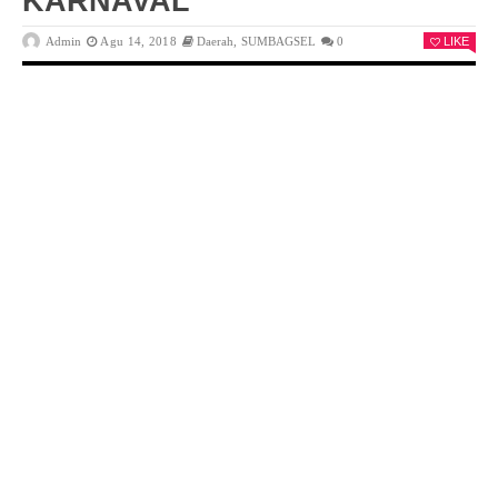
KARNAVAL
Admin
Agu 14, 2018
Daerah
,
SUMBAGSEL
0
LIKE