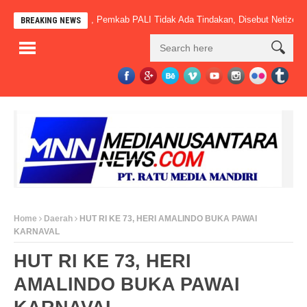
 Sudah Beroperasi, Pemkab PALI Tidak Ada Tindakan, Disebut Netizen” Mac
BREAKING NEWS
Home
Daerah
HUT RI KE 73, HERI AMALINDO BUKA PAWAI
KARNAVAL
HUT RI KE 73, HERI
AMALINDO BUKA PAWAI