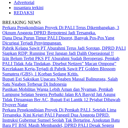
Advertorial
nusantara terkini
REDAKSI
BREAKING NEWS
Perkara Pengkondisian Proyek Di PALI Terus Dikembangkan, 3
Oknum Anggota DPRD Berpotensi Jadi Tersangka.
Dana Desa Purun Timur PALI Disorot, Banyak Pos-Pos Yang
Dicurigai Terjadi Penyimpangan.
Pabrik Kelapa Sawit PT Aburahmi Terus Jadi Sorotan, DPRD PALI
Siapkan RDP: Running Test Jangan Jadi Dalih Operasional !!
Izin Belum Terbit PKS PT Aburahmi Sudah Beroperasi, Pemkab
PALI Tidak Ada Tindakan, Disebut Netizen” Macan Ompong”
Kecelakaan Kerja-Terjadi di Pabrik Sawit PT Golden Blossom
Sumatera (GBS), 1 Korban Sedang Kritis.
Bupati Egi Saksikan Upacara Ngaben Massal Balinuraga, Salah
Satu Ngaben Terbesar Di Indonesia
Pastikan Mobilitas Warga Lebih Aman dan Nyaman, Pemkab
Lampung Selatan Segera Perbaiki Jalan RA Basyid Jati Agung
Tidak Diruangan Ber AC, Bupati Egi Lantik 12 Pejabat Dibawah
Flyover Natar
Perkara Pengkondisian Proyek Di Pemkab PALI, Setelah Lima
Tersangka, Kini Kejari PALI Panggil Dua Anggota DPRD.
Instruksi Gubernur Sumsel Seolah Tak Bertaring, Angkutan Batu
Bara PT BSE Masih Membandel, DPRD PALI Desak Segera