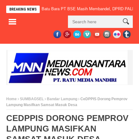
rtaring, Angkutan Batu Bara PT BSE Masih Membandel, DPRD PALI Desak Se
BREAKING NEWS
Home
SUMBAGSEL
Bandar Lampung
CeDPPIS Dorong Pemprov
Lampung Masifkan Samsat Masuk Desa
CEDPPIS DORONG PEMPROV
LAMPUNG MASIFKAN