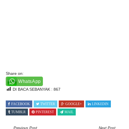
Share on:
WhatsApp
DI BACA SEBANYAK :
867
FACEBOOK
TWITTER
GOOGLE+
LINKEDIN
TUMBLR
PINTEREST
MAIL
Previous Post
Next Post