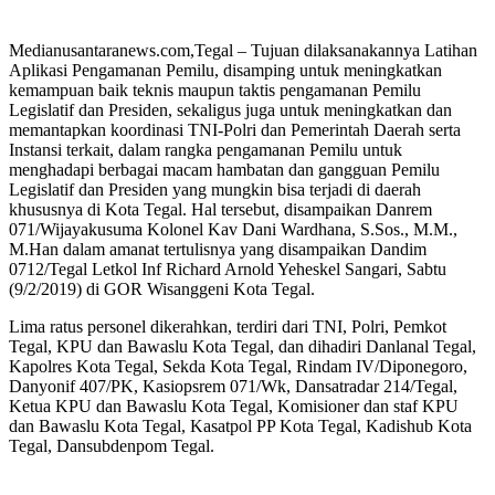
Medianusantaranews.com,Tegal – Tujuan dilaksanakannya Latihan
Aplikasi Pengamanan Pemilu, disamping untuk meningkatkan
kemampuan baik teknis maupun taktis pengamanan Pemilu
Legislatif dan Presiden, sekaligus juga untuk meningkatkan dan
memantapkan koordinasi TNI-Polri dan Pemerintah Daerah serta
Instansi terkait, dalam rangka pengamanan Pemilu untuk
menghadapi berbagai macam hambatan dan gangguan Pemilu
Legislatif dan Presiden yang mungkin bisa terjadi di daerah
khususnya di Kota Tegal. Hal tersebut, disampaikan Danrem
071/Wijayakusuma Kolonel Kav Dani Wardhana, S.Sos., M.M.,
M.Han dalam amanat tertulisnya yang disampaikan Dandim
0712/Tegal Letkol Inf Richard Arnold Yeheskel Sangari, Sabtu
(9/2/2019) di GOR Wisanggeni Kota Tegal.
Lima ratus personel dikerahkan, terdiri dari TNI, Polri, Pemkot
Tegal, KPU dan Bawaslu Kota Tegal, dan dihadiri Danlanal Tegal,
Kapolres Kota Tegal, Sekda Kota Tegal, Rindam IV/Diponegoro,
Danyonif 407/PK, Kasiopsrem 071/Wk, Dansatradar 214/Tegal,
Ketua KPU dan Bawaslu Kota Tegal, Komisioner dan staf KPU
dan Bawaslu Kota Tegal, Kasatpol PP Kota Tegal, Kadishub Kota
Tegal, Dansubdenpom Tegal.