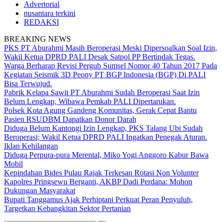
Advertorial
nusantara terkini
REDAKSI
BREAKING NEWS
PKS PT Aburahmi Masih Beroperasi Meski Dipersoalkan Soal Izin,
Wakil Ketua DPRD PALI Desak Satpol PP Bertindak Tegas.
Warga Berharap Revisi Pergub Sumsel Nomor 40 Tahun 2017 Pada
Kegiatan Seismik 3D Peony PT BGP Indonesia (BGP) Di PALI
Bisa Terwujud.
Pabrik Kelapa Sawit PT Aburahmi Sudah Beroperasi Saat Izin
Belum Lengkap, Wibawa Pemkab PALI Dipertarukan.
Polsek Kota Agung Gandeng Komunitas, Gerak Cepat Bantu
Pasien RSUDBM Dapatkan Donor Darah
Diduga Belum Kantongi Izin Lengkap, PKS Talang Ubi Sudah
Beroperasi; Wakil Ketua DPRD PALI Ingatkan Penegak Aturan.
Iklan Kehilangan
Diduga Perpura-pura Merental, Miko Yogi Anggoro Kabur Bawa
Mobil
Kepindahan Bides Pulau Rajak Terkesan Rotasi Non Volunter
Kapolres Pringsewu Berganti, AKBP Dadi Perdana: Mohon
Dukungan Masyarakat
Bupati Tanggamus Ajak Perhiptani Perkuat Peran Penyuluh,
Targetkan Kebangkitan Sektor Pertanian